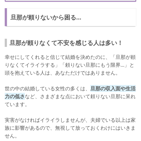
すべてにおいて決断をしてもらう
旦那が頼りないから困る…
とにかく褒めてモチベーションを上げる
頼りないと不安になる！
旦那が頼りなくて不安を感じる人は多い！
幸せにしてくれると信じて結婚を決めたのに、「旦那が頼
りなくてイライラする」「頼りない旦那にもう限界...」と
頭を抱えている人は、あなただけではありません。
世の中の結婚している女性の多くは、
旦那の収入面や生活
力の低さ
など、さまざまな点において頼りない旦那に呆れ
ています。
実害がなければイライラしませんが、夫婦でいる以上は家
族に影響があるので、無視して放っておくわけにはいきま
せん。