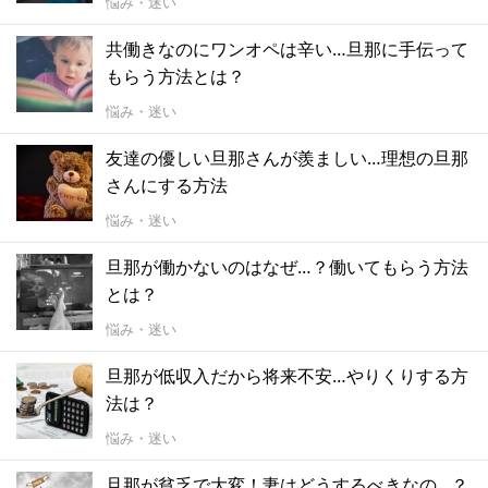
悩み・迷い
共働きなのにワンオペは辛い…旦那に手伝って
もらう方法とは？
悩み・迷い
友達の優しい旦那さんが羨ましい…理想の旦那
さんにする方法
悩み・迷い
旦那が働かないのはなぜ…？働いてもらう方法
とは？
悩み・迷い
旦那が低収入だから将来不安…やりくりする方
法は？
悩み・迷い
旦那が貧乏で大変！妻はどうするべきなの…？