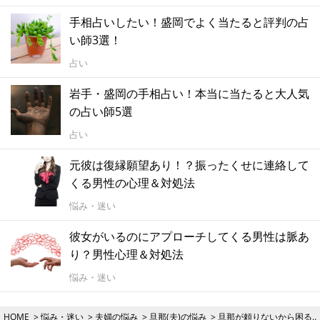
手相占いしたい！盛岡でよく当たると評判の占
い師3選！
占い
岩手・盛岡の手相占い！本当に当たると大人気
の占い師5選
占い
元彼は復縁願望あり！？振ったくせに連絡して
くる男性の心理＆対処法
悩み・迷い
彼女がいるのにアプローチしてくる男性は脈あ
り？男性心理＆対処法
悩み・迷い
HOME
悩み・迷い
夫婦の悩み
旦那(夫)の悩み
旦那が頼りないから困る…