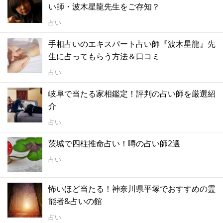
い師・波木星龍先生をご存知？
占い
手相占いのエキスパート占い師『波木星龍』先
生に占ってもらう方法＆口コミ
占い
岐阜で当たる家相鑑定！評判の占い師を厳選紹
介
占い
茨城で四柱推命占い！噂の占い師2選
占い
怖いほど当たる！神奈川県平塚でおすすめの霊
能者&占いの館
占い