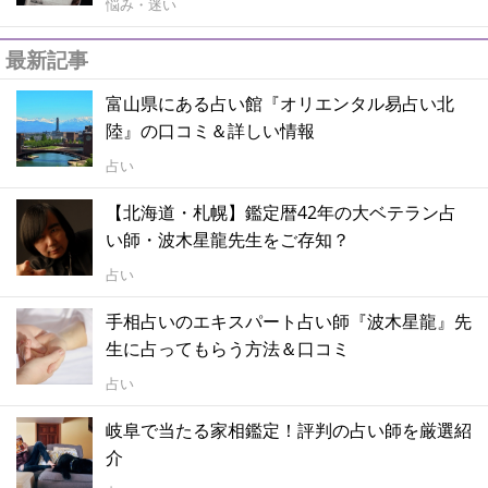
悩み・迷い
最新記事
富山県にある占い館『オリエンタル易占い北
陸』の口コミ＆詳しい情報
占い
【北海道・札幌】鑑定暦42年の大ベテラン占
い師・波木星龍先生をご存知？
占い
手相占いのエキスパート占い師『波木星龍』先
生に占ってもらう方法＆口コミ
占い
岐阜で当たる家相鑑定！評判の占い師を厳選紹
介