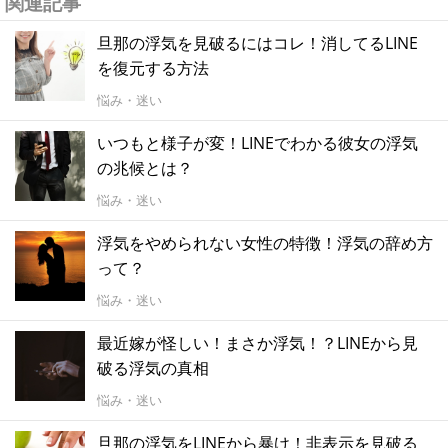
関連記事
旦那の浮気を見破るにはコレ！消してるLINE
を復元する方法
悩み・迷い
いつもと様子が変！LINEでわかる彼女の浮気
の兆候とは？
悩み・迷い
浮気をやめられない女性の特徴！浮気の辞め方
って？
悩み・迷い
最近嫁が怪しい！まさか浮気！？LINEから見
破る浮気の真相
悩み・迷い
旦那の浮気をLINEから暴け！非表示を見破る