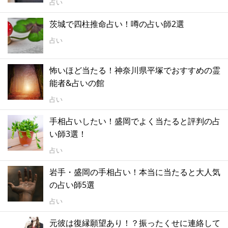
占い
茨城で四柱推命占い！噂の占い師2選
占い
怖いほど当たる！神奈川県平塚でおすすめの霊
能者&占いの館
占い
手相占いしたい！盛岡でよく当たると評判の占
い師3選！
占い
岩手・盛岡の手相占い！本当に当たると大人気
の占い師5選
占い
元彼は復縁願望あり！？振ったくせに連絡して