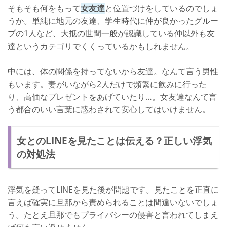
そもそも何をもって
女友達
と位置づけをしているのでしょ
うか。単純に地元の友達、学生時代に仲が良かったグルー
プの1人など、大抵の世間一般が認識している仲以外も友
達というカテゴリでくくっているかもしれません。
中には、体の関係を持ってないから友達。なんて言う男性
もいます。妻がいながら2人だけで頻繁に飲みに行った
り、高価なプレゼントをあげていたり…。女友達なんて言
う都合のいい言葉に惑わされて安心してはいけません。
女とのLINEを見たことは伝える？正しい浮気
の対処法
浮気を疑ってLINEを見た後が問題です。見たことを正直に
言えば確実に旦那から責められることは間違いないでしょ
う。たとえ旦那でもプライバシーの侵害と言われてしまえ