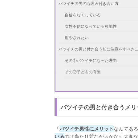
バツイチの男の心理＆付き合い方
自信をなくしている
女性不信になっている可能性
癒やされたい
バツイチの男と付き合う前に注意をすべき
その①バツイチになった理由
その②子どもの有無
その③将来についての考え方
幸せになれるバツイチ男の見分け方
バツイチの男と付き合うメリ
自分の非を認められる
精神的に自立している
「
バツイチ男性にメリット
なんてあ
嘘をつかない
いる
のは当たり前ながらかなり大き