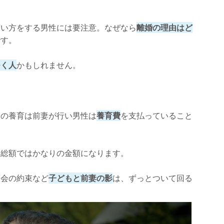
言い方をする男性には要注意。なぜなら
離婚の理由はど
です。
つく人
かもしれません。
際の養育は前妻が行い男性は
養育費
を支払っていること
、総額ではかなりの金額になります。
面会の約束など
子どもと前妻の影
は、ずっとついて回る