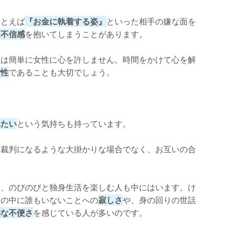
たとえば
『お金に執着する姿』
といった相手の嫌な面を
て不信感
を抱いてしまうことがあります。
性は簡単に女性に心を許しません。時間をかけて心を解
女性
であることも大切でしょう。
れたい
という気持ちも持っています。
。裁判になるような大掛かりな場合でなく、お互いの合
。
り、のびのびと独身生活を楽しむ人も中にはいます。け
家の中に誰もいないことへの
寂しさ
や、身の回りの世話
的な不便さ
を感じている人が多いのです。