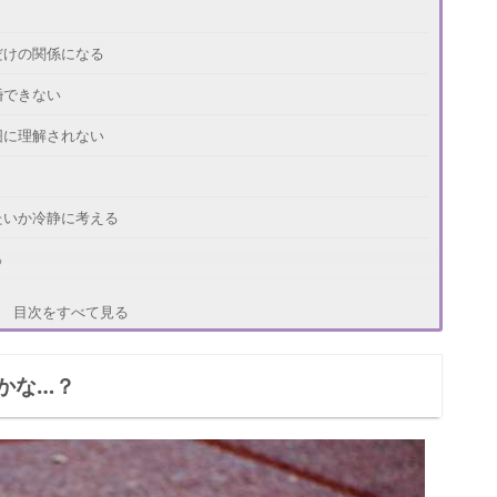
だけの関係になる
婚できない
囲に理解されない
たいか冷静に考える
る
らない
目次をすべて見る
う
かな…？