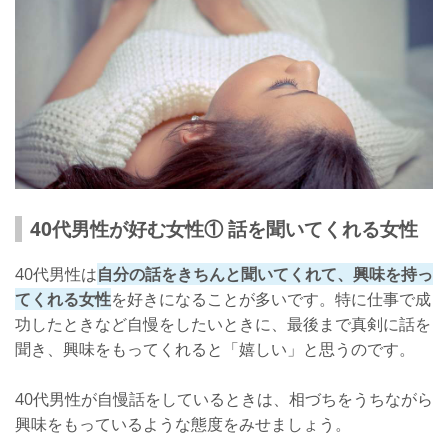
40代男性が好む女性① 話を聞いてくれる女性
40代男性は
自分の話をきちんと聞いてくれて、興味を持っ
てくれる女性
を好きになることが多いです。特に仕事で成
功したときなど自慢をしたいときに、最後まで真剣に話を
聞き、興味をもってくれると「嬉しい」と思うのです。
40代男性が自慢話をしているときは、相づちをうちながら
興味をもっているような態度をみせましょう。