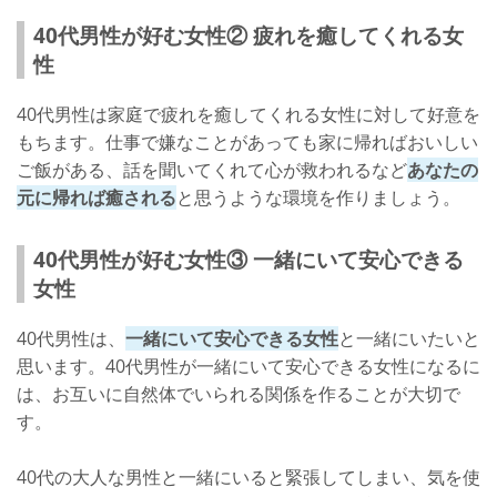
40代男性が好む女性② 疲れを癒してくれる女
性
40代男性は家庭で疲れを癒してくれる女性に対して好意を
もちます。仕事で嫌なことがあっても家に帰ればおいしい
ご飯がある、話を聞いてくれて心が救われるなど
あなたの
元に帰れば癒される
と思うような環境を作りましょう。
40代男性が好む女性③ 一緒にいて安心できる
女性
40代男性は、
一緒にいて安心できる女性
と一緒にいたいと
思います。40代男性が一緒にいて安心できる女性になるに
は、お互いに自然体でいられる関係を作ることが大切で
す。
40代の大人な男性と一緒にいると緊張してしまい、気を使