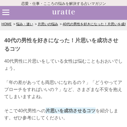
恋愛・仕事・こころの悩みを解決する占いマガジン
HOME
悩み・迷い
片思いの悩み
40代の男性を好きになった！片思いを成
40代の男性を好きになった！片思いを成功させ
るコツ
40代男性に片思いをしている女性は悩むこともおおいでし
ょう。
「年の差があっても両思いになれるの？」「どうやってア
プローチをすればいいの？」など、さまざまな不安を抱え
てしまいますよね。
そこで40代男性への
片思いを成功させるコツ
を紹介しま
す。ぜひ参考にしてください。