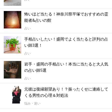
怖いほど当たる！神奈川県平塚でおすすめの霊
能者&占いの館
占い
手相占いしたい！盛岡でよく当たると評判の占
い師3選！
占い
岩手・盛岡の手相占い！本当に当たると大人気
の占い師5選
占い
元彼は復縁願望あり！？振ったくせに連絡して
くる男性の心理＆対処法
悩み・迷い