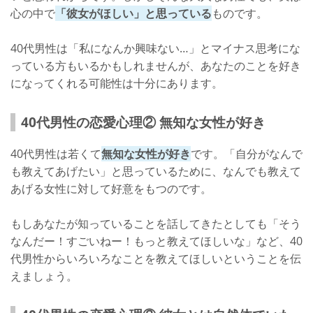
心の中で
「彼女がほしい」と思っている
ものです。
40代男性は「私になんか興味ない…」とマイナス思考にな
っている方もいるかもしれませんが、あなたのことを好き
になってくれる可能性は十分にあります。
40代男性の恋愛心理② 無知な女性が好き
40代男性は若くて
無知な女性が好き
です。「自分がなんで
も教えてあげたい」と思っているために、なんでも教えて
あげる女性に対して好意をもつのです。
もしあなたが知っていることを話してきたとしても「そう
なんだー！すごいねー！もっと教えてほしいな」など、40
代男性からいろいろなことを教えてほしいということを伝
えましょう。