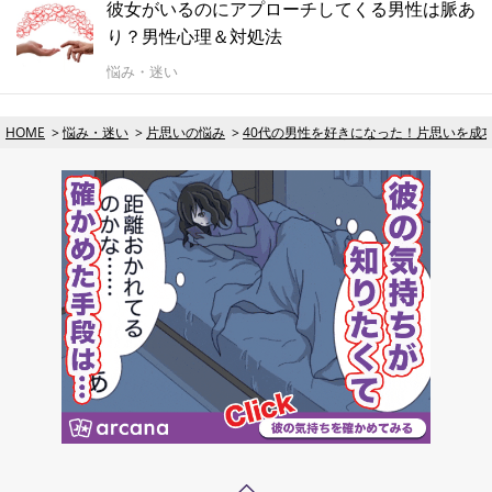
彼女がいるのにアプローチしてくる男性は脈あ
り？男性心理＆対処法
悩み・迷い
HOME
悩み・迷い
片思いの悩み
40代の男性を好きになった！片思いを成