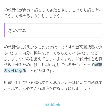
40代男性が自分の話をしてきたときは、しっかり話を聞い
てうまく褒めるようにしましょう。
さいごに
40代男性に片思いをしたときは「どうすれば恋愛成熟でき
るのか」「自分に興味を持ってもらえているのか」など、
さまざまな悩みを抱えてしまいますよね。40代男性と恋愛
成熟させるためには、片思いをしている男性にとって
理想
の女性になる
ことが大切です。
片思いをしている40代男性があなたと一緒にいて自然体で
いられて、安心できる環境を作るようにしましょう。
関連記事