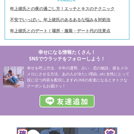
年上彼氏との夜の過ごし方！エッチとキスのテクニック
不安でいっぱい。年上彼氏のあるあるな悩み＆対処法
年上彼氏とのデート！場所・服装・デート代の注意点
幸せになる情報たくさん！
SNSでウラッテをフォローしよう！
幸せを呼ぶ方法、今年の運勢、占い、恋の秘訣、彼をメロ
メロにさせる方法、あの人が冷たい理由…etc 女性にとって
役に立つ内容を配信します♪LINEの友達になるとオトクな
クーポンもお届けっ！