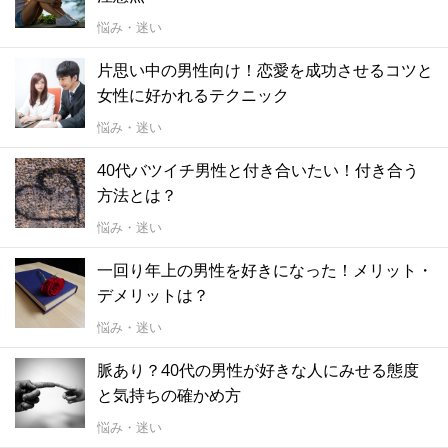
悩み・迷い
片思い中の男性向け！恋愛を成功させるコツと
女性に好かれるテクニック
悩み・迷い
40代バツイチ男性と付き合いたい！付き合う
方法とは？
悩み・迷い
一回り年上の男性を好きになった！メリット・
デメリットは？
悩み・迷い
脈あり？40代の男性が好きな人にみせる態度
と気持ちの確かめ方
悩み・迷い