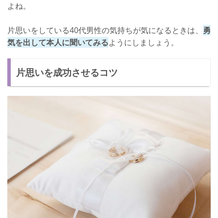
よね。
片思いをしている40代男性の気持ちが気になるときは、
勇
気を出して本人に聞いてみる
ようにしましょう。
片思いを成功させるコツ