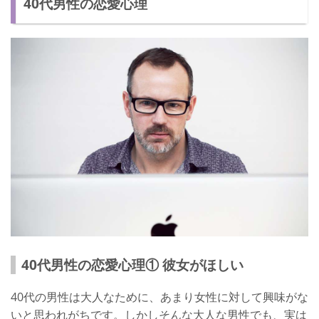
40代男性の恋愛心理
恋愛の悩み② どう思われているのかわからない
片思いを成功させるコツ
片思いを成功させるコツ① デートに誘う
片思いを成功させるコツ② たくさん褒める
さいごに
40代男性の恋愛心理① 彼女がほしい
40代の男性は大人なために、あまり女性に対して興味がな
いと思われがちです。しかしそんな大人な男性でも、実は