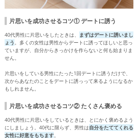
片思いを成功させるコツ① デートに誘う
40代男性に片思いをしたときは、
まずはデートに誘いまし
ょう
。多くの女性は男性からデートに誘ってほしいと思っ
ていますが、自分からきっかけを作らないと何も始まりま
せん。
片思いをしている男性にたった1回デートに誘うだけで、
次からあなたのことをデートに誘っって来るようになるか
もしれません。
片思いを成功させるコツ② たくさん褒める
40代男性に片思いをしているときは、とにかく褒めるよう
にしましょう。40代に限らず、男性は
自分をたててくれる
女性に好意をもちます
。