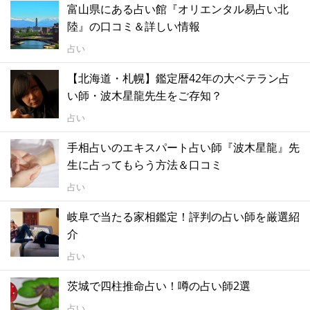
富山県にある占い館『オリエンタル易占い北
陸』の口コミ＆詳しい情報
占い
【北海道・札幌】鑑定暦42年の大ベテラン占
い師・波木星龍先生をご存知？
占い
手相占いのエキスパート占い師『波木星龍』先
生に占ってもらう方法＆口コミ
占い
岐阜で当たる家相鑑定！評判の占い師を厳選紹
介
占い
茨城で四柱推命占い！噂の占い師2選
占い