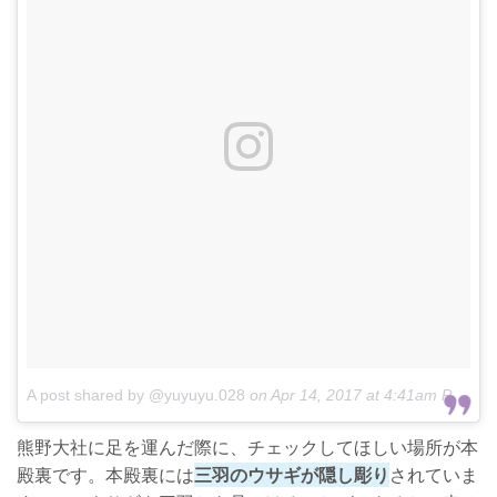
A post shared by @yuyuyu.028
on
Apr 14, 2017 at 4:41am PDT
熊野大社に足を運んだ際に、チェックしてほしい場所が本
殿裏です。本殿裏には
三羽のウサギが隠し彫り
されていま