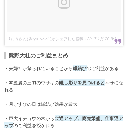
りゅうさん(@ryu_yolo1)がシェアした投稿
-
2017 1月 20 8:31午後 PST
熊野大社のご利益まとめ
・夫婦神が祭られていることから
縁結び
のご利益がある
・本殿裏の三羽のウサギの
隠し彫りを見つけると
幸せにな
れる
・月むすびの日は縁結び効果が最大
・巨大イチョウの木から
金運アップ、商売繁盛、仕事運ア
ップ
のご利益を授かれる