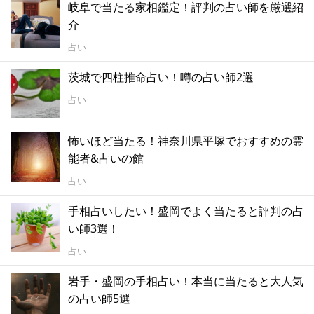
岐阜で当たる家相鑑定！評判の占い師を厳選紹
介
占い
茨城で四柱推命占い！噂の占い師2選
占い
怖いほど当たる！神奈川県平塚でおすすめの霊
能者&占いの館
占い
手相占いしたい！盛岡でよく当たると評判の占
い師3選！
占い
岩手・盛岡の手相占い！本当に当たると大人気
の占い師5選