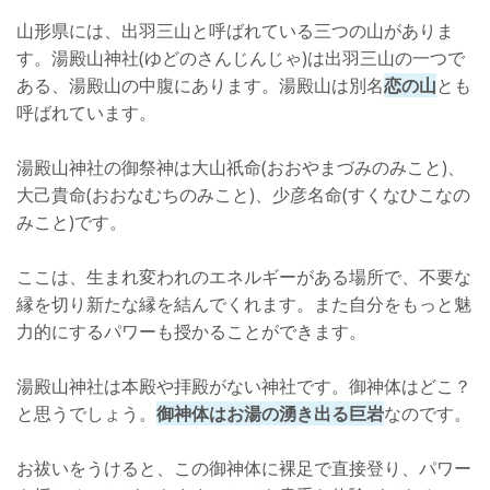
山形県には、出羽三山と呼ばれている三つの山がありま
す。湯殿山神社(ゆどのさんじんじゃ)は出羽三山の一つで
ある、湯殿山の中腹にあります。湯殿山は別名
恋の山
とも
呼ばれています。
湯殿山神社の御祭神は大山祇命(おおやまづみのみこと)、
大己貴命(おおなむちのみこと)、少彦名命(すくなひこなの
みこと)です。
ここは、生まれ変われのエネルギーがある場所で、不要な
縁を切り新たな縁を結んでくれます。また自分をもっと魅
力的にするパワーも授かることができます。
湯殿山神社は本殿や拝殿がない神社です。御神体はどこ？
と思うでしょう。
御神体はお湯の湧き出る巨岩
なのです。
お祓いをうけると、この御神体に裸足で直接登り、パワー