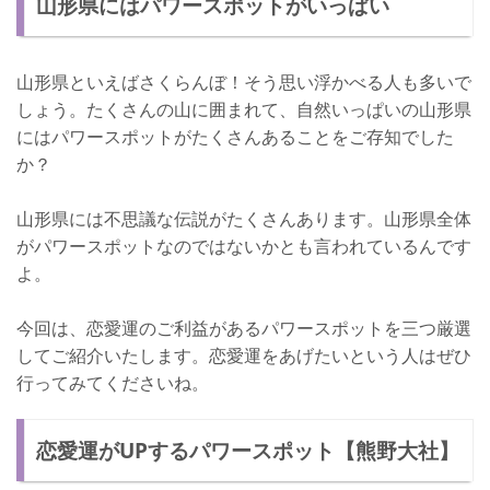
山形県にはパワースポットがいっぱい
仙人堂のご利益まとめ
仙人堂の口コミをチェック
山形県といえばさくらんぼ！そう思い浮かべる人も多いで
仙人堂にはこうやって行く！
しょう。たくさんの山に囲まれて、自然いっぱいの山形県
おすすめの参詣方法
にはパワースポットがたくさんあることをご存知でした
か？
さいごに
山形県には不思議な伝説がたくさんあります。山形県全体
がパワースポットなのではないかとも言われているんです
よ。
今回は、恋愛運のご利益があるパワースポットを三つ厳選
してご紹介いたします。恋愛運をあげたいという人はぜひ
行ってみてくださいね。
恋愛運がUPするパワースポット【熊野大社】