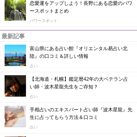
恋愛運をアップしよう！長野にある恋愛のパワ
ースポットまとめ
パワースポット
最新記事
富山県にある占い館『オリエンタル易占い北
陸』の口コミ＆詳しい情報
占い
【北海道・札幌】鑑定暦42年の大ベテラン占
い師・波木星龍先生をご存知？
占い
手相占いのエキスパート占い師『波木星龍』先
生に占ってもらう方法＆口コミ
占い