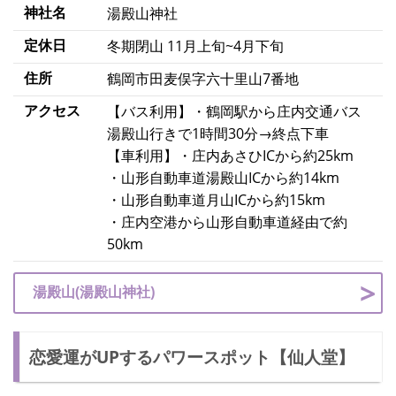
神社名
湯殿山神社
定休日
冬期閉山 11月上旬~4月下旬
住所
鶴岡市田麦俣字六十里山7番地
アクセス
【バス利用】・鶴岡駅から庄内交通バス
湯殿山行きで1時間30分→終点下車
【車利用】・庄内あさひICから約25km
・山形自動車道湯殿山ICから約14km
・山形自動車道月山ICから約15km
・庄内空港から山形自動車道経由で約
50km
湯殿山(湯殿山神社)
恋愛運がUPするパワースポット【仙人堂】