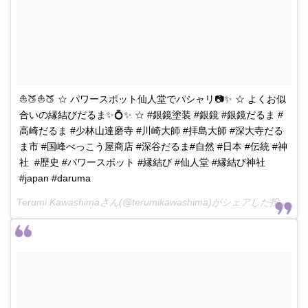
⛵🍑⛵🍑 ☆ パワースポット仙人堂でパシャリ📷✨ ☆ よくお似
合いの縁結びだるま✨💍✨ ☆ #銀鏡塗装 #銀鏡 #銀鏡だるま #
高崎だるま #少林山達磨寺 #川崎大師 #拝島大師 #深大寺だる
ま市 #国峰べっこう屋商店 #深谷だるま#自然 #日本 #伝統 #神
社 #歴史 #パワースポット #縁結び #仙人堂 #縁結び神社
#japan #daruma
Terumi Kawashimaさん(@terumikawashima)がシェアした投稿 -
2