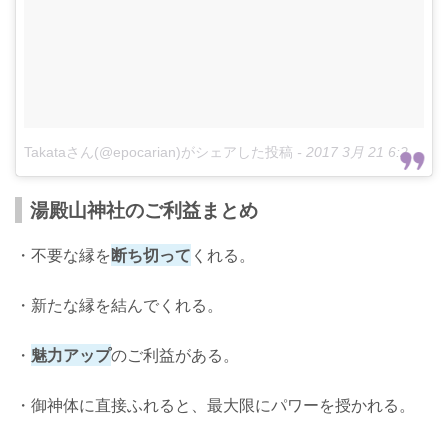
Takataさん(@epocarian)がシェアした投稿
-
2017 3月 21 6:22午前 PDT
湯殿山神社のご利益まとめ
・不要な縁を
断ち切って
くれる。
・新たな縁を結んでくれる。
・
魅力アップ
のご利益がある。
・御神体に直接ふれると、最大限にパワーを授かれる。