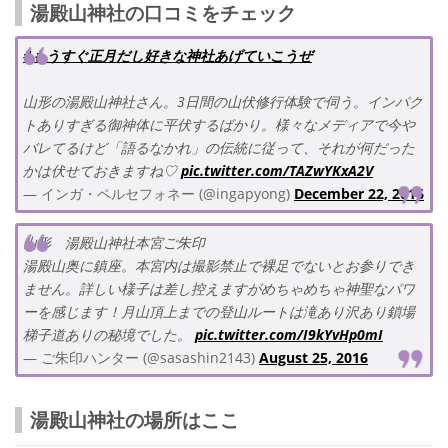
湯殿山神社の口コミをチェック
#もうすぐ正月だし好きな神社あげていこうぜ
山形の湯殿山神社さん。3日間の山伏修行体験で伺う。インパク
トありすぎる御神体に平伏するばかり。様々なメディアで今や
バレてるけど「語るなかれ」の伝統に従って、それが何だった
かは伏せておきますね♡
pic.twitter.com/TAZwYKxA2V
— インガ・ペルセフォネー (@ingapyong)
December 22, 2016
山形 湯殿山神社本宮ご朱印
湯殿山奥に鎮座。本宮内は撮影禁止で裸足でないとお参りでき
ません。詳しい様子は差し控えますがめちゃめちゃ神聖なパワ
ーを感じます！月山頂上までの登山ルートは滝あり沢あり鎖場
梯子道ありの秘境でした。
pic.twitter.com/I9kYvHp0mI
— ご朱印ハンター (@sasashin2143)
August 25, 2016
湯殿山神社の場所はここ