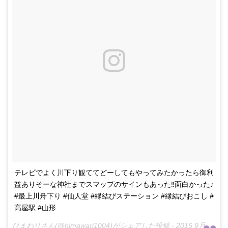
テレビでよく川下り観ててどーしてもやってみたかったら御利
益ありそーな神社までスマップのサインもあった‼︎面白かった♪
#最上川舟下り #仙人堂 #縁結びステーション #縁結びおこし #
高屋駅 #山形
ひまわりさん(@himawari1004)がシェアした投稿 -
2016 9月 19 6:23午前 PDT