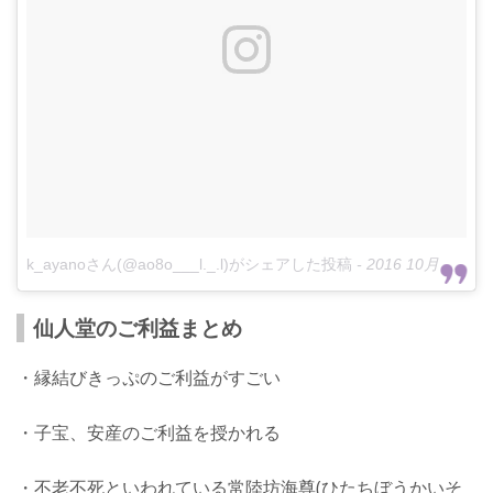
k_ayanoさん(@ao8o___l._.l)がシェアした投稿
-
2016 10月 8 4:09午前 PDT
仙人堂のご利益まとめ
・縁結びきっぷのご利益がすごい
・子宝、安産のご利益を授かれる
・不老不死といわれている常陸坊海尊(ひたちぼうかいそ