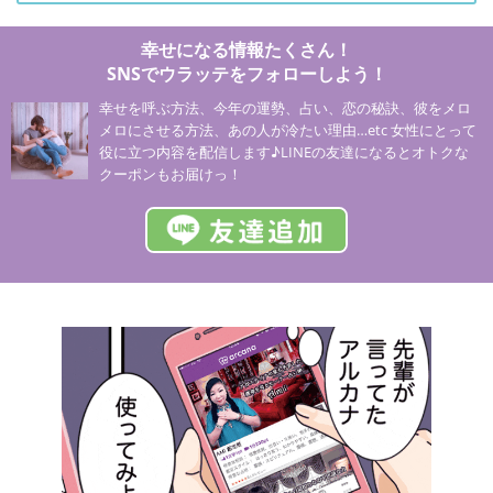
幸せになる情報たくさん！
SNSでウラッテをフォローしよう！
幸せを呼ぶ方法、今年の運勢、占い、恋の秘訣、彼をメロ
メロにさせる方法、あの人が冷たい理由…etc 女性にとって
役に立つ内容を配信します♪LINEの友達になるとオトクな
クーポンもお届けっ！