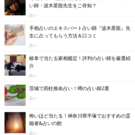
い師・波木星龍先生をご存知？
占い
手相占いのエキスパート占い師『波木星龍』先
生に占ってもらう方法＆口コミ
占い
岐阜で当たる家相鑑定！評判の占い師を厳選紹
介
占い
茨城で四柱推命占い！噂の占い師2選
占い
怖いほど当たる！神奈川県平塚でおすすめの霊
能者&占いの館
占い