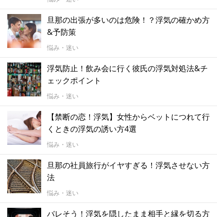
旦那の出張が多いのは危険！？浮気の確かめ方
&予防策
悩み・迷い
浮気防止！飲み会に行く彼氏の浮気対処法&チ
ェックポイント
悩み・迷い
【禁断の恋！浮気】女性からベットにつれて行
くときの浮気の誘い方4選
悩み・迷い
旦那の社員旅行がイヤすぎる！浮気させない方
法
悩み・迷い
バレそう！浮気を隠したまま相手と縁を切る方