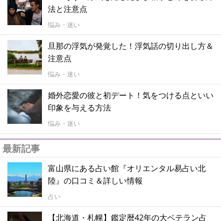
法と注意点
悩み・迷い
旦那の浮気が発覚した！浮気話の切り出し方＆
注意点
悩み・迷い
婚外恋愛の彼と初デート！気をつける点といい
印象を与える方法
悩み・迷い
最新記事
富山県にある占い館『オリエンタル易占い北
陸』の口コミ＆詳しい情報
占い
【北海道・札幌】鑑定暦42年の大ベテラン占