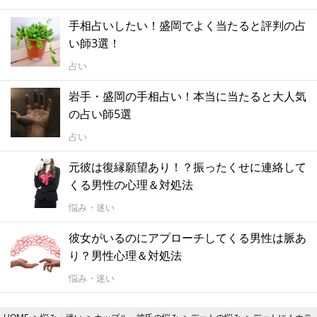
手相占いしたい！盛岡でよく当たると評判の占
い師3選！
占い
岩手・盛岡の手相占い！本当に当たると大人気
の占い師5選
占い
元彼は復縁願望あり！？振ったくせに連絡して
くる男性の心理＆対処法
悩み・迷い
彼女がいるのにアプローチしてくる男性は脈あ
り？男性心理＆対処法
悩み・迷い