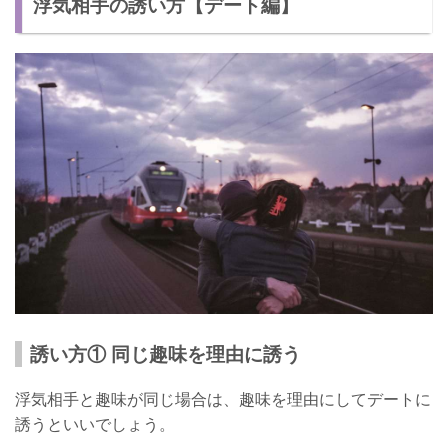
浮気相手の誘い方【デート編】
ポイント② 浮気相手がほしいことは伝えない
ポイント③ 浮気相手に期待をさせない
浮気相手の誘い方の注意点
注意点① 「好き」と伝えない
注意点② 本気にならない
注意点③ 無理に誘わない
注意点には気をつけよう！
誘い方① 同じ趣味を理由に誘う
浮気相手と趣味が同じ場合は、趣味を理由にしてデートに
誘うといいでしょう。