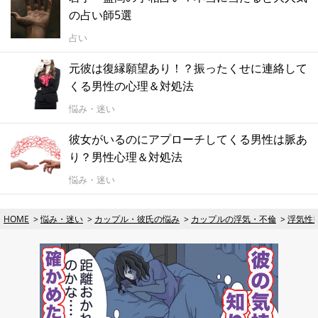
の占い師5選
占い
元彼は復縁願望あり！？振ったくせに連絡して
くる男性の心理＆対処法
悩み・迷い
彼女がいるのにアプローチしてくる男性は脈あ
り？男性心理＆対処法
悩み・迷い
HOME
悩み・迷い
カップル・彼氏の悩み
カップルの浮気・不倫
浮気性