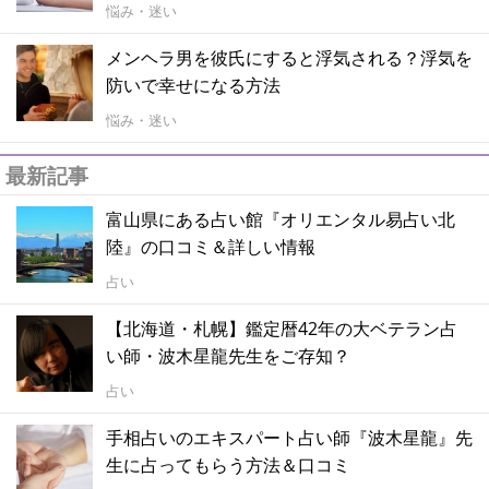
悩み・迷い
メンヘラ男を彼氏にすると浮気される？浮気を
防いで幸せになる方法
悩み・迷い
最新記事
富山県にある占い館『オリエンタル易占い北
陸』の口コミ＆詳しい情報
占い
【北海道・札幌】鑑定暦42年の大ベテラン占
い師・波木星龍先生をご存知？
占い
手相占いのエキスパート占い師『波木星龍』先
生に占ってもらう方法＆口コミ