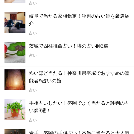
占い
岐阜で当たる家相鑑定！評判の占い師を厳選紹
介
占い
茨城で四柱推命占い！噂の占い師2選
占い
怖いほど当たる！神奈川県平塚でおすすめの霊
能者&占いの館
占い
手相占いしたい！盛岡でよく当たると評判の占
い師3選！
占い
岩手・盛岡の手相占い！本当に当たると大人気