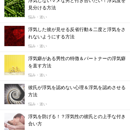
浮気しないマメな男と付き合いたい！浮気度を
見分ける方法
悩み・迷い
浮気した彼が見せる反省行動＆二度と浮気をさ
れないようにする方法
悩み・迷い
浮気癖がある男性の特徴＆パートナーの浮気癖
を直す方法
悩み・迷い
彼氏が浮気を認めない心理＆浮気を認めさせる
方法
悩み・迷い
浮気を防げる！？浮気性の彼氏との上手な付き
合い方