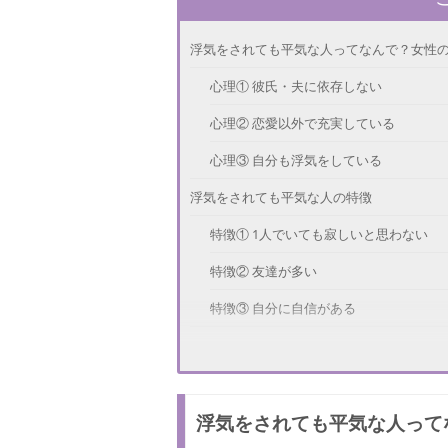
浮気をされても平気な人ってなんで？女性
心理① 彼氏・夫に依存しない
心理② 恋愛以外で充実している
心理③ 自分も浮気をしている
浮気をされても平気な人の特徴
特徴① 1人でいても寂しいと思わない
特徴② 友達が多い
特徴③ 自分に自信がある
浮気をされても平気！と言えるようになる
恋愛以外でも充実する
浮気をされても平気な人って
彼氏・夫のことを信じる