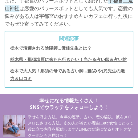
また、宇都宮のパワースポットとして紹介した
宇都宮二荒
山神社
は恋愛のパワースポットとしても人気です。恋愛の
悩みがある人は宇都宮のおすすめ占いカフェに行った後に
でもぜひ寄ってみてください。
関連記事
栃木で活躍される陰陽師…優佳先生とは？
栃木県・那須塩原に来たら行きたい！当たる占い師＆占い館
栃木で大人気！那須の母である占い師…雅(みやび)先生の魅
力＆口コミ
幸せになる情報たくさん！
SNSでウラッテをフォローしよう！
幸せを呼ぶ方法、今年の運勢、占い、恋の秘訣、彼をメロ
メロにさせる方法、あの人が冷たい理由…etc 女性にとって
役に立つ内容を配信します♪LINEの友達になるとオトクな
クーポンもお届けっ！