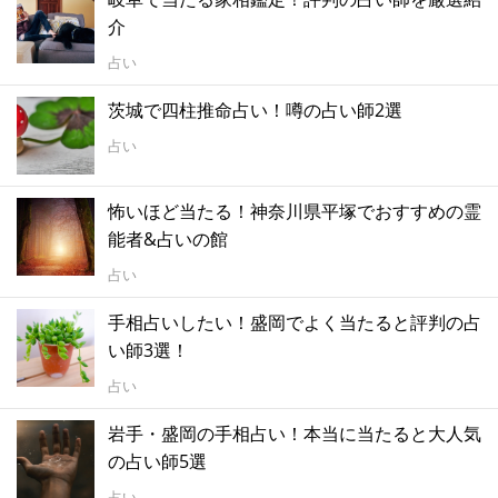
介
占い
茨城で四柱推命占い！噂の占い師2選
占い
怖いほど当たる！神奈川県平塚でおすすめの霊
能者&占いの館
占い
手相占いしたい！盛岡でよく当たると評判の占
い師3選！
占い
岩手・盛岡の手相占い！本当に当たると大人気
の占い師5選
占い