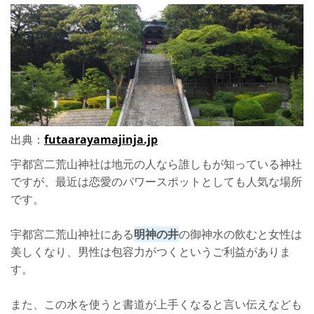
出典：
futaarayamajinja.jp
宇都宮二荒山神社は地元の人なら誰しもが知っている神社
ですが、最近は恋愛のパワースポットとしても人気な場所
です。
宇都宮二荒山神社にある
明神の井
の御神水の飲むと女性は
美しくなり、男性は包容力がつくというご利益がありま
す。
また、この水を使うと書道が上手くなると言い伝えなども