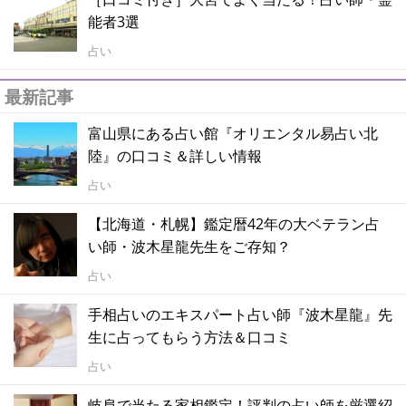
能者3選
占い
最新記事
富山県にある占い館『オリエンタル易占い北
陸』の口コミ＆詳しい情報
占い
【北海道・札幌】鑑定暦42年の大ベテラン占
い師・波木星龍先生をご存知？
占い
手相占いのエキスパート占い師『波木星龍』先
生に占ってもらう方法＆口コミ
占い
岐阜で当たる家相鑑定！評判の占い師を厳選紹