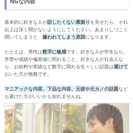
NGな内容
基本的に好きな人が
話したくない素振り
を見せたら、それ
以上は深く聞かないようにしてください。あまりしつこく
聞いてしまうと、
嫌われてしまう原因
になります。
たとえば、男性は
数字に敏感
です。好きな人が学生なら、
学歴や成績や偏差値に関わること。好きな人が社会人な
ら、お給料や実績など数字に関わる生々しい話題は
避けて
おいた方が無難です。
マニアックな内容、下品な内容、元彼や元カノの話題
など
も避けた方がいいかも知れませんね。