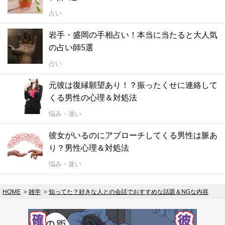
占い
岩手・盛岡の手相占い！本当に当たると大人気
の占い師5選
占い
元彼は復縁願望あり！？振ったくせに連絡して
くる男性の心理＆対処法
悩み・迷い
彼女がいるのにアプローチしてくる男性は脈あ
り？男性心理＆対処法
悩み・迷い
HOME
雑学
知ってた？好きな人との会話でおすすめな話題＆NGな内容