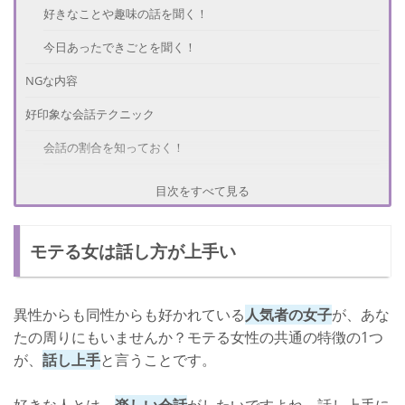
好きなことや趣味の話を聞く！
今日あったできごとを聞く！
NGな内容
好印象な会話テクニック
会話の割合を知っておく！
話を聞く姿勢も大切！
目次をすべて見る
相手の言葉を引用する！
モテる女は話し方が上手い
話を遮らない！
さいごに
異性からも同性からも好かれている
人気者の女子
が、あな
たの周りにもいませんか？モテる女性の共通の特徴の1つ
が、
話し上手
と言うことです。