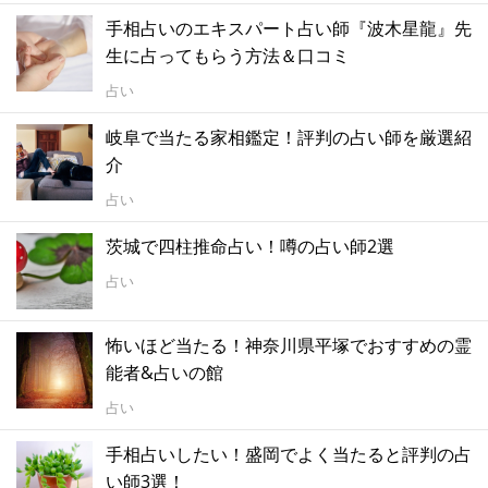
手相占いのエキスパート占い師『波木星龍』先
生に占ってもらう方法＆口コミ
占い
岐阜で当たる家相鑑定！評判の占い師を厳選紹
介
占い
茨城で四柱推命占い！噂の占い師2選
占い
怖いほど当たる！神奈川県平塚でおすすめの霊
能者&占いの館
占い
手相占いしたい！盛岡でよく当たると評判の占
い師3選！