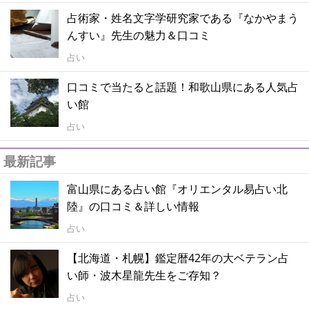
占術家・姓名文字学研究家である『なかやまう
んすい』先生の魅力＆口コミ
占い
口コミで当たると話題！和歌山県にある人気占
い館
占い
最新記事
富山県にある占い館『オリエンタル易占い北
陸』の口コミ＆詳しい情報
占い
【北海道・札幌】鑑定暦42年の大ベテラン占
い師・波木星龍先生をご存知？
占い