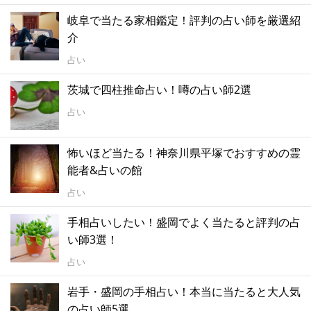
岐阜で当たる家相鑑定！評判の占い師を厳選紹
介
占い
茨城で四柱推命占い！噂の占い師2選
占い
怖いほど当たる！神奈川県平塚でおすすめの霊
能者&占いの館
占い
手相占いしたい！盛岡でよく当たると評判の占
い師3選！
占い
岩手・盛岡の手相占い！本当に当たると大人気
の占い師5選