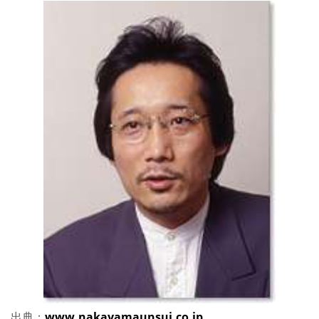
出典：
www.nakayamaunsui.co.jp