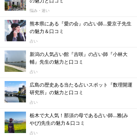
の魅力と口コミ
悩み・迷い
熊本県にある『愛の会』の占い師…愛京子先生
の魅力＆口コミ
占い
新潟の人気占い館『吉咲』の占い師『小林大
輔』先生の魅力と口コミ
占い
広島の歴史ある当たる占いスポット『数理開運
研究所』の魅力と口コミ
占い
栃木で大人気！那須の母である占い師…雅(み
やび)先生の魅力＆口コミ
占い