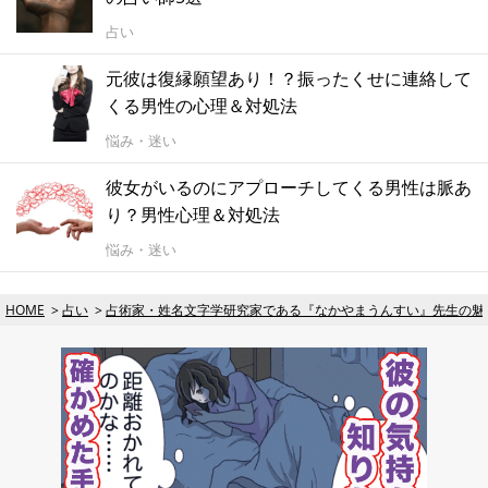
占い
元彼は復縁願望あり！？振ったくせに連絡して
くる男性の心理＆対処法
悩み・迷い
彼女がいるのにアプローチしてくる男性は脈あ
り？男性心理＆対処法
悩み・迷い
HOME
占い
占術家・姓名文字学研究家である『なかやまうんすい』先生の魅