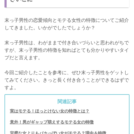
末っ子男性の恋愛傾向とモテる女性の特徴についてご紹介
してきました。いかがでしたでしょうか？
末っ子男性は、わがままで付き合いづらいと思われがちで
すが、末っ子男性の特徴を知ればとても分かりやすいタイ
プだと言えます。
今回ご紹介したことを参考に、ぜひ末っ子男性をゲットし
てみてください。きっと長く付き合うことができるはずで
すよ。
関連記事
実はモテる！ほっとけない女の特徴とは？
意外！男がギャップ萌えするモテる女の特徴
完璧な女よりもバカっぽい女がモテる？理由＆特徴