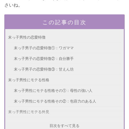
さいね。
この記事の目次
末っ子男性の恋愛特徴
末っ子男子の恋愛特徴①：ワガママ
末っ子男子の恋愛特徴②：自分勝手
末っ子男子の恋愛特徴③：甘えん坊
末っ子男性にモテる性格
末っ子男性にモテる性格その①：母性の強い人
末っ子男性にモテる性格その②：包容力のある人
末っ子男性にモテる外見
モテる外見①：派手な人
目次をすべて見る