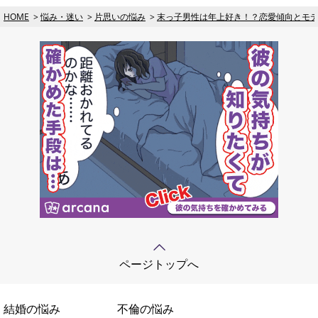
HOME
悩み・迷い
片思いの悩み
末っ子男性は年上好き！？恋愛傾向とモ
ページトップへ
結婚の悩み
不倫の悩み