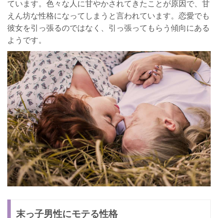
ています。色々な人に甘やかされてきたことが原因で、甘
えん坊な性格になってしまうと言われています。恋愛でも
彼女を引っ張るのではなく、引っ張ってもらう傾向にある
ようです。
末っ子男性にモテる性格