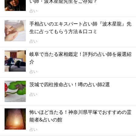
い師・波木星龍先生をご存知？
占い
手相占いのエキスパート占い師『波木星龍』先
生に占ってもらう方法＆口コミ
占い
岐阜で当たる家相鑑定！評判の占い師を厳選紹
介
占い
茨城で四柱推命占い！噂の占い師2選
占い
怖いほど当たる！神奈川県平塚でおすすめの霊
能者&占いの館
占い