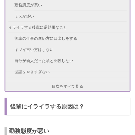
勤務態度が悪い
ミスが多い
イライラする後輩に逆効果なこと
後輩の仕事の進め方に口出しをする
キツイ言い方はしない
自分が新人だった頃と比較しない
世話をやきすぎない
イライラした時の対処方法
目次をすべて見る
会社以外の場所でストレスを発散させる
後輩にイライラする原因は？
時間が解決してくれるのを待つ
自分自身を見つめ直す
態度に出てしまった時の対処法
勤務態度が悪い