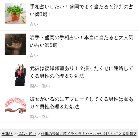
手相占いしたい！盛岡でよく当たると評判の占
い師3選！
占い
岩手・盛岡の手相占い！本当に当たると大人気
の占い師5選
占い
元彼は復縁願望あり！？振ったくせに連絡して
くる男性の心理＆対処法
悩み・迷い
彼女がいるのにアプローチしてくる男性は脈あ
り？男性心理＆対処法
悩み・迷い
HOME
悩み・迷い
仕事の後輩に超イライラ！やっちゃいけないこと＆対処方