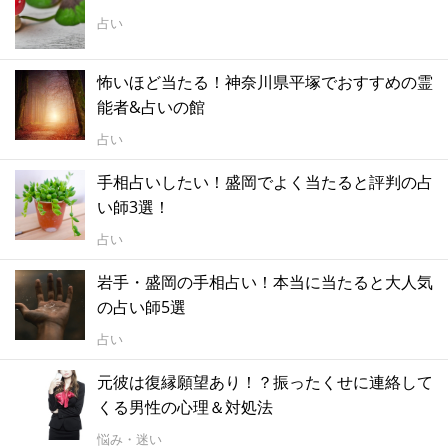
占い
怖いほど当たる！神奈川県平塚でおすすめの霊
能者&占いの館
占い
手相占いしたい！盛岡でよく当たると評判の占
い師3選！
占い
岩手・盛岡の手相占い！本当に当たると大人気
の占い師5選
占い
元彼は復縁願望あり！？振ったくせに連絡して
くる男性の心理＆対処法
悩み・迷い