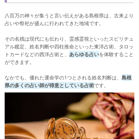
島根県の凄腕占い師に運勢を占ってもらおう！
八百万の神々が集うと言い伝えがある島根県は、古来より
占いや祭祀が盛んに行われてきた地域です。
その名残は現代にも伝わり、霊感霊視といったスピリチュ
アル鑑定、姓名判断や四柱推命といった東洋占術、タロッ
トカードなどの西洋占術と、
あらゆる占い
を体験すること
ができます。
なかでも、優れた運命学の1つとされる姓名判断は、
島根
県の多くの占い師が得意としている占術
です。