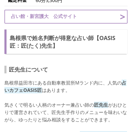
鑑定料金
60分3,300円
占い館・新宮護大 公式サイト
島根県で姓名判断が得意な占い師【OASIS
匠：匠(たく)先生】
匠先生について
島根県益田市にある自動車教習所Mランド内に、人気の
占
いカフェOASIS匠
はあります。
気さくで明るい人柄のオーナー兼占い師の
匠先生
がおひと
りで運営されていて、匠先生手作りのメニューを味わいな
がら、ゆったりと悩み相談をすることができます。