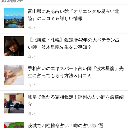
富山県にある占い館『オリエンタル易占い北
陸』の口コミ＆詳しい情報
占い
【北海道・札幌】鑑定暦42年の大ベテラン占
い師・波木星龍先生をご存知？
占い
手相占いのエキスパート占い師『波木星龍』先
生に占ってもらう方法＆口コミ
占い
岐阜で当たる家相鑑定！評判の占い師を厳選紹
介
占い
茨城で四柱推命占い！噂の占い師2選