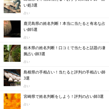
い処3選
占い
鹿児島県の姓名判断！本当に当たると有名な占
い師5選
占い
栃木県の姓名判断！口コミで当たると話題の凄
腕占い師3選
占い
島根県の手相占い！当たると評判の手相占い師
3選
占い
宮崎県で姓名判断をしよう！評判の占い師3選
占い