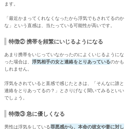
ます。
「最近かまってくれなくなったから浮気でもされてるのか
な」という直感は、当たっている可能性が高いです。
特徴② 携帯を頻繁にいじるようになる
あまり携帯をいじっていなかったのによくいじるようにな
った場合は、
浮気相手の女と連絡をとりあっている
のかも
しれません。
浮気をされていると直感で感じたときは、「そんなに誰と
連絡をとりあってるの？」とさりげなく聞いてみるといい
でしょう。
特徴③ 急に優しくなる
男性は浮気をしている
罪悪感から、本命の彼女や妻に対し