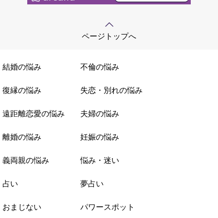
ページトップへ
結婚の悩み
不倫の悩み
復縁の悩み
失恋・別れの悩み
遠距離恋愛の悩み
夫婦の悩み
離婚の悩み
妊娠の悩み
義両親の悩み
悩み・迷い
占い
夢占い
おまじない
パワースポット