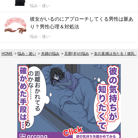
悩み・迷い
彼女がいるのにアプローチしてくる男性は脈あ
り？男性心理＆対処法
悩み・迷い
HOME
悩み・迷い
夫婦の悩み
旦那(夫)の悩み
女の直感は当たる！彼氏