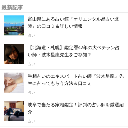
最新記事
富山県にある占い館『オリエンタル易占い北
陸』の口コミ＆詳しい情報
占い
【北海道・札幌】鑑定暦42年の大ベテラン占
い師・波木星龍先生をご存知？
占い
手相占いのエキスパート占い師『波木星龍』先
生に占ってもらう方法＆口コミ
占い
岐阜で当たる家相鑑定！評判の占い師を厳選紹
介
占い