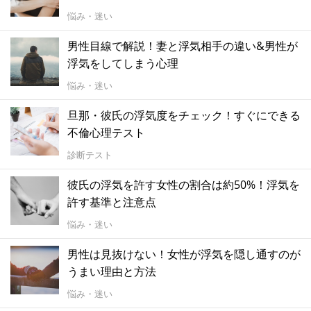
悩み・迷い
男性目線で解説！妻と浮気相手の違い&男性が
浮気をしてしまう心理
悩み・迷い
旦那・彼氏の浮気度をチェック！すぐにできる
不倫心理テスト
診断テスト
彼氏の浮気を許す女性の割合は約50%！浮気を
許す基準と注意点
悩み・迷い
男性は見抜けない！女性が浮気を隠し通すのが
うまい理由と方法
悩み・迷い