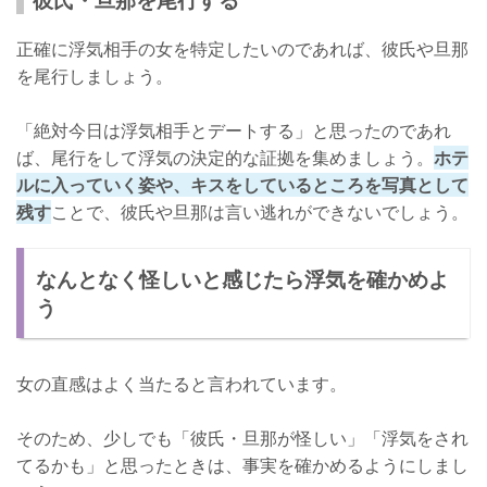
正確に浮気相手の女を特定したいのであれば、彼氏や旦那
を尾行しましょう。
「絶対今日は浮気相手とデートする」と思ったのであれ
ば、尾行をして浮気の決定的な証拠を集めましょう。
ホテ
ルに入っていく姿や、キスをしているところを写真として
残す
ことで、彼氏や旦那は言い逃れができないでしょう。
なんとなく怪しいと感じたら浮気を確かめよ
う
女の直感はよく当たると言われています。
そのため、少しでも「彼氏・旦那が怪しい」「浮気をされ
てるかも」と思ったときは、事実を確かめるようにしまし