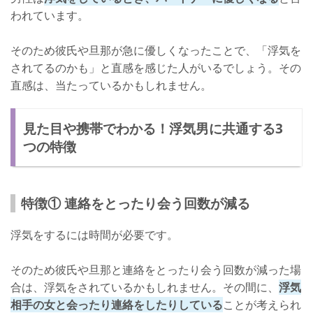
われています。
そのため彼氏や旦那が急に優しくなったことで、「浮気を
されてるのかも」と直感を感じた人がいるでしょう。その
直感は、当たっているかもしれません。
見た目や携帯でわかる！浮気男に共通する3
つの特徴
特徴① 連絡をとったり会う回数が減る
浮気をするには時間が必要です。
そのため彼氏や旦那と連絡をとったり会う回数が減った場
合は、浮気をされているかもしれません。その間に、
浮気
相手の女と会ったり連絡をしたりしている
ことが考えられ