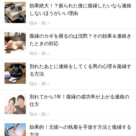
効果絶大！？振られた後に復縁したいなら連絡
しないほうがいい理由
悩み・迷い
復縁のカギを握るのは沈黙？その効果＆連絡き
たときの対応
悩み・迷い
別れたあとに連絡をしてくる男の心理＆復縁す
る方法
悩み・迷い
別れてから1年！復縁の成功率が上がる連絡の
仕方
悩み・迷い
効果的！元彼への執着を手放す方法と復縁する
方法