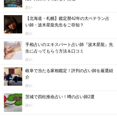
占い
【北海道・札幌】鑑定暦42年の大ベテラン占
い師・波木星龍先生をご存知？
占い
手相占いのエキスパート占い師『波木星龍』先
生に占ってもらう方法＆口コミ
占い
岐阜で当たる家相鑑定！評判の占い師を厳選紹
介
占い
茨城で四柱推命占い！噂の占い師2選
占い