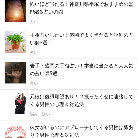
怖いほど当たる！神奈川県平塚でおすすめの霊
能者&占いの館
占い
手相占いしたい！盛岡でよく当たると評判の占
い師3選！
占い
岩手・盛岡の手相占い！本当に当たると大人気
の占い師5選
占い
元彼は復縁願望あり！？振ったくせに連絡して
くる男性の心理＆対処法
悩み・迷い
彼女がいるのにアプローチしてくる男性は脈あ
り？男性心理＆対処法