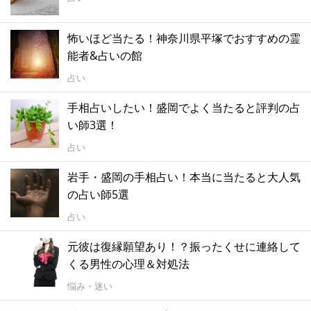
怖いほど当たる！神奈川県平塚でおすすめの霊
能者&占いの館
占い
手相占いしたい！盛岡でよく当たると評判の占
い師3選！
占い
岩手・盛岡の手相占い！本当に当たると大人気
の占い師5選
占い
元彼は復縁願望あり！？振ったくせに連絡して
くる男性の心理＆対処法
悩み・迷い