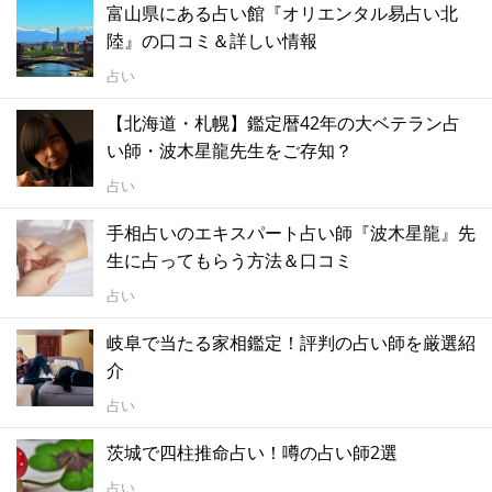
富山県にある占い館『オリエンタル易占い北
陸』の口コミ＆詳しい情報
占い
【北海道・札幌】鑑定暦42年の大ベテラン占
い師・波木星龍先生をご存知？
占い
手相占いのエキスパート占い師『波木星龍』先
生に占ってもらう方法＆口コミ
占い
岐阜で当たる家相鑑定！評判の占い師を厳選紹
介
占い
茨城で四柱推命占い！噂の占い師2選
占い