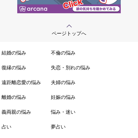
ページトップへ
結婚の悩み
不倫の悩み
復縁の悩み
失恋・別れの悩み
遠距離恋愛の悩み
夫婦の悩み
離婚の悩み
妊娠の悩み
義両親の悩み
悩み・迷い
占い
夢占い