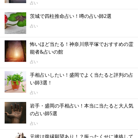
占い
茨城で四柱推命占い！噂の占い師2選
占い
怖いほど当たる！神奈川県平塚でおすすめの霊
能者&占いの館
占い
手相占いしたい！盛岡でよく当たると評判の占
い師3選！
占い
岩手・盛岡の手相占い！本当に当たると大人気
の占い師5選
占い
元彼は復縁願望あり！？振ったくせに連絡して