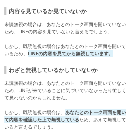
内容を見ているか見ていないか
未読無視の場合は、あなたとのトーク画面を開いていない
ため、LINEの内容を見ていないと言えるでしょう。
しかし、既読無視の場合はあなたとのトーク画面を開いて
いるため、
LINEの内容を見てから無視しています。
わざと無視しているかしていないか
未読無視の場合は、あなたとのトーク画面を開いていない
ため、LINEが来ていることに気づいていなかったり忙しく
て見れないのかもしれません。
しかし、既読無視の場合は、
あなたとのトーク画面を開い
て内容を確認した上で無視している
ため、あえて無視して
いると言えるでしょう。