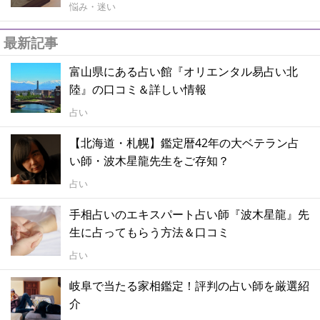
悩み・迷い
最新記事
富山県にある占い館『オリエンタル易占い北
陸』の口コミ＆詳しい情報
占い
【北海道・札幌】鑑定暦42年の大ベテラン占
い師・波木星龍先生をご存知？
占い
手相占いのエキスパート占い師『波木星龍』先
生に占ってもらう方法＆口コミ
占い
岐阜で当たる家相鑑定！評判の占い師を厳選紹
介