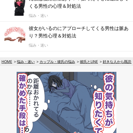
くる男性の心理＆対処法
悩み・迷い
彼女がいるのにアプローチしてくる男性は脈あ
り？男性心理＆対処法
悩み・迷い
HOME
悩み・迷い
カップル・彼氏の悩み
彼氏とLINE
好きな人から既読無