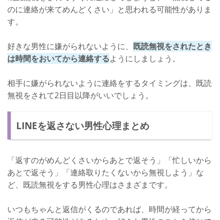
のに連絡が来てめんどくさい」と思われる可能性がありま
す。
好きな男性に嫌がられないように、
既読無視をされたとき
は時間をおいてから連絡する
ようにしましょう。
相手に嫌がられないように連絡をするタイミングは、既読
無視をされて2日目以降がいいでしょう。
LINEを返さない男性心理まとめ
「返すのがめんどくさいからあとで返そう」「忙しいから
あとで返そう」「連絡取りたくないから無視しよう」な
ど、既読無視をする男性心理はさまざまです。
いつもちゃんと返信がくるのであれば、時間が経ってから