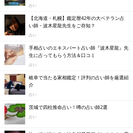
占い
【北海道・札幌】鑑定暦42年の大ベテラン占
い師・波木星龍先生をご存知？
占い
手相占いのエキスパート占い師『波木星龍』先
生に占ってもらう方法＆口コミ
占い
岐阜で当たる家相鑑定！評判の占い師を厳選紹
介
占い
茨城で四柱推命占い！噂の占い師2選
占い