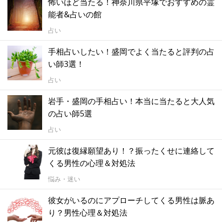
怖いほど当たる！神奈川県平塚でおすすめの霊
能者&占いの館
占い
手相占いしたい！盛岡でよく当たると評判の占
い師3選！
占い
岩手・盛岡の手相占い！本当に当たると大人気
の占い師5選
占い
元彼は復縁願望あり！？振ったくせに連絡して
くる男性の心理＆対処法
悩み・迷い
彼女がいるのにアプローチしてくる男性は脈あ
り？男性心理＆対処法