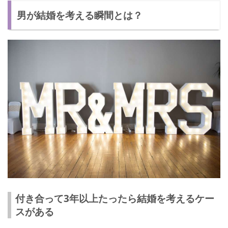
男が結婚を考える瞬間とは？
「指輪のサイズを教えて」
「両親に紹介していい？」
結婚を考える男の行動をいち早く気づくには…
男の行動を観察する
結婚の話題をだす
共通の友人に聞いてもらう
男もしっかりと結婚を考えている！
付き合って3年以上たったら結婚を考えるケー
スがある