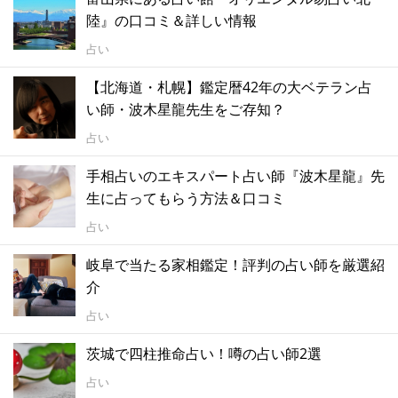
陸』の口コミ＆詳しい情報
占い
【北海道・札幌】鑑定暦42年の大ベテラン占
い師・波木星龍先生をご存知？
占い
手相占いのエキスパート占い師『波木星龍』先
生に占ってもらう方法＆口コミ
占い
岐阜で当たる家相鑑定！評判の占い師を厳選紹
介
占い
茨城で四柱推命占い！噂の占い師2選
占い