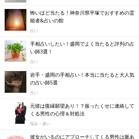
怖いほど当たる！神奈川県平塚でおすすめの霊
能者&占いの館
占い
手相占いしたい！盛岡でよく当たると評判の占
い師3選！
占い
岩手・盛岡の手相占い！本当に当たると大人気
の占い師5選
占い
元彼は復縁願望あり！？振ったくせに連絡して
くる男性の心理＆対処法
悩み・迷い
彼女がいるのにアプローチしてくる男性は脈あ