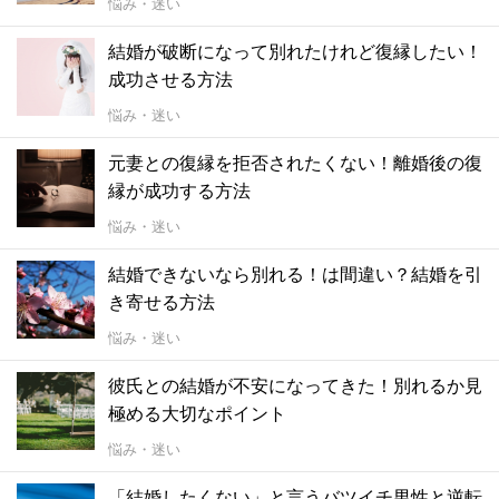
悩み・迷い
結婚が破断になって別れたけれど復縁したい！
成功させる方法
悩み・迷い
元妻との復縁を拒否されたくない！離婚後の復
縁が成功する方法
悩み・迷い
結婚できないなら別れる！は間違い？結婚を引
き寄せる方法
悩み・迷い
彼氏との結婚が不安になってきた！別れるか見
極める大切なポイント
悩み・迷い
「結婚したくない」と言うバツイチ男性と逆転