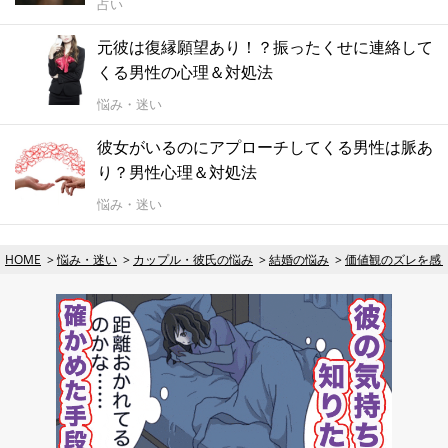
占い
元彼は復縁願望あり！？振ったくせに連絡して
くる男性の心理＆対処法
悩み・迷い
彼女がいるのにアプローチしてくる男性は脈あ
り？男性心理＆対処法
悩み・迷い
HOME
悩み・迷い
カップル・彼氏の悩み
結婚の悩み
価値観のズレを感