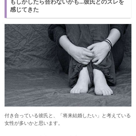
もしかしたら合わないかも...彼氏とのズレを
れる
感じてきた
【価値観のズレを感じたときの対処法2】2人で冷静に話し合う
【価値観のズレを感じたときの対処法3】彼氏と別れる
価値観のズレを克服すれば結婚後も幸せに暮らせる！
付き合っている彼氏と、「将来結婚したい」と考えている
女性が多いかと思います。