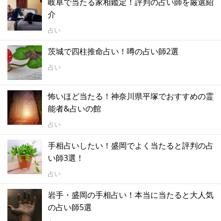
岐阜で当たる家相鑑定！評判の占い師を厳選紹
介
占い
茨城で四柱推命占い！噂の占い師2選
占い
怖いほど当たる！神奈川県平塚でおすすめの霊
能者&占いの館
占い
手相占いしたい！盛岡でよく当たると評判の占
い師3選！
占い
岩手・盛岡の手相占い！本当に当たると大人気
の占い師5選