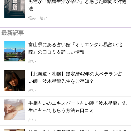
男性が「結婚生活が辛い」と感じた瞬間＆対処
法
悩み・迷い
最新記事
富山県にある占い館『オリエンタル易占い北
陸』の口コミ＆詳しい情報
占い
【北海道・札幌】鑑定暦42年の大ベテラン占
い師・波木星龍先生をご存知？
占い
手相占いのエキスパート占い師『波木星龍』先
生に占ってもらう方法＆口コミ
占い