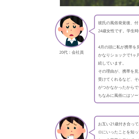
彼氏の風俗発覚後、付
24歳女性です。学生
4月の頭に私が携帯を
20代：会社員
かなりショックで1ヶ
続しています。
その理由が、携帯を見
受けてくれるなど、そ
がつかなかったからで
ちなみに風俗にはソー
お互い21歳付き合っ
ロにいったことを知っ