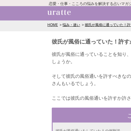
恋愛・仕事・こころの悩みを解決する占いマガ
HOME
悩み・迷い
彼氏が風俗に通っていた！許
彼氏が風俗に通っていた！許す
彼氏が風俗に通っていることを知り
しょうか。
そして彼氏の風俗通いを許すべきな
さんもいるでしょう。
ここでは彼氏の風俗通いを許すか許
彼氏が風俗通いをしていた人の体験談