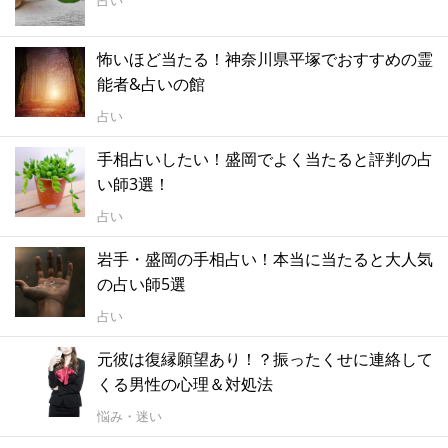
占い
怖いほど当たる！神奈川県平塚でおすすめの霊
能者&占いの館
占い
手相占いしたい！盛岡でよく当たると評判の占
い師3選！
占い
岩手・盛岡の手相占い！本当に当たると大人気
の占い師5選
占い
元彼は復縁願望あり！？振ったくせに連絡して
くる男性の心理＆対処法
悩み・迷い