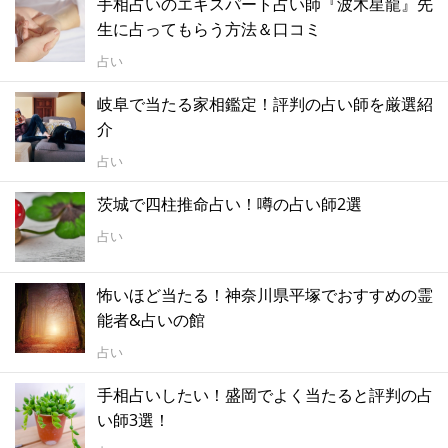
手相占いのエキスパート占い師『波木星龍』先
生に占ってもらう方法＆口コミ
占い
岐阜で当たる家相鑑定！評判の占い師を厳選紹
介
占い
茨城で四柱推命占い！噂の占い師2選
占い
怖いほど当たる！神奈川県平塚でおすすめの霊
能者&占いの館
占い
手相占いしたい！盛岡でよく当たると評判の占
い師3選！