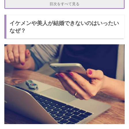
自由がなくなるのが嫌
目次をすべて見る
理想を妥協できない
イケメンや美人が結婚できないのはいったい
性格に問題がある
なぜ？
イケメンで高収入だったとしても独身の場合がある
妥協できるところは妥協しよう
恋愛に時間を費やそう
性格を見直して改善しよう
イケメンや美人が結婚できない理由まとめ