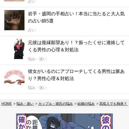
占い
岩手・盛岡の手相占い！本当に当たると大人気
の占い師5選
占い
元彼は復縁願望あり！？振ったくせに連絡して
くる男性の心理＆対処法
悩み・迷い
彼女がいるのにアプローチしてくる男性は脈あ
り？男性心理＆対処法
悩み・迷い
HOME
悩み・迷い
カップル・彼氏の悩み
結婚の悩み
高収入でも独身？