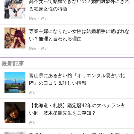
高卒女って結婚できないの？婚約対象外にされ
る独身女性の特徴
悩み・迷い
専業主婦になりたい女性は結婚相手に選ばれな
い？無理と言われる理由
悩み・迷い
最新記事
富山県にある占い館『オリエンタル易占い北
陸』の口コミ＆詳しい情報
占い
【北海道・札幌】鑑定暦42年の大ベテラン占
い師・波木星龍先生をご存知？
占い