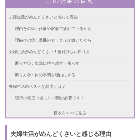
この記事の目次
夫婦生活がめんどくさいと感じる理由
理由その➀：仕事や家事で疲れているから
理由その➁：旦那のセックスが嫌いだから
夫婦生活がめんどくさい！傷付けない断り方
断り方➀：次回に持ち越す・焦らす
断り方➁：体の不調を理由にする
夫婦生活のベストな頻度とは？
理想の頻度は週に1～2回は必要です！
しかし、家庭環境によってベストな頻度はさまざまです。
目次をすべて見る
夫婦生活のルールとは？
夫婦生活がめんどくさいと感じる理由
ルール➀：無理強いをしない