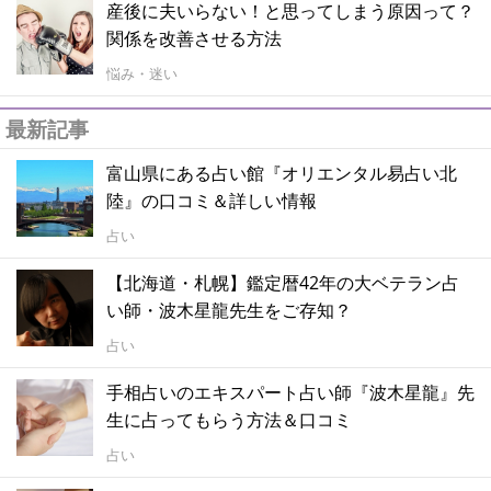
産後に夫いらない！と思ってしまう原因って？
関係を改善させる方法
悩み・迷い
最新記事
富山県にある占い館『オリエンタル易占い北
陸』の口コミ＆詳しい情報
占い
【北海道・札幌】鑑定暦42年の大ベテラン占
い師・波木星龍先生をご存知？
占い
手相占いのエキスパート占い師『波木星龍』先
生に占ってもらう方法＆口コミ
占い