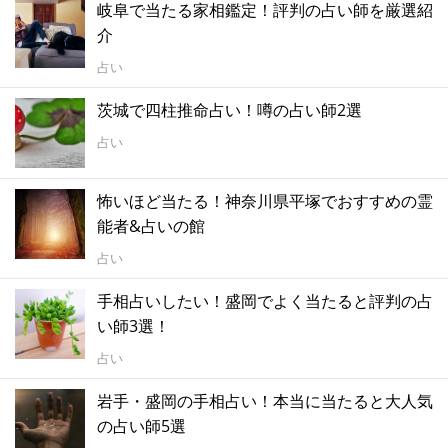
岐阜で当たる家相鑑定！評判の占い師を厳選紹
介
占い
茨城で四柱推命占い！噂の占い師2選
占い
怖いほど当たる！神奈川県平塚でおすすめの霊
能者&占いの館
占い
手相占いしたい！盛岡でよく当たると評判の占
い師3選！
占い
岩手・盛岡の手相占い！本当に当たると大人気
の占い師5選