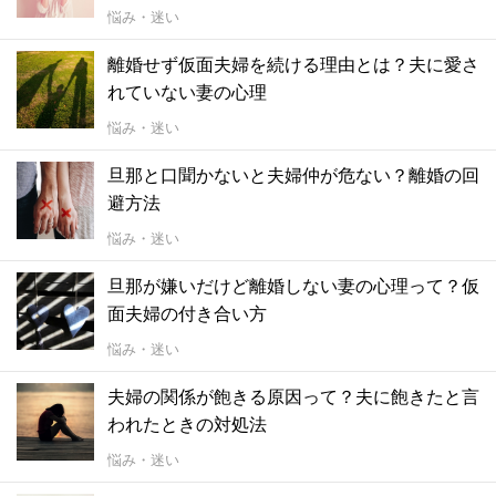
悩み・迷い
離婚せず仮面夫婦を続ける理由とは？夫に愛さ
れていない妻の心理
悩み・迷い
旦那と口聞かないと夫婦仲が危ない？離婚の回
避方法
悩み・迷い
旦那が嫌いだけど離婚しない妻の心理って？仮
面夫婦の付き合い方
悩み・迷い
夫婦の関係が飽きる原因って？夫に飽きたと言
われたときの対処法
悩み・迷い