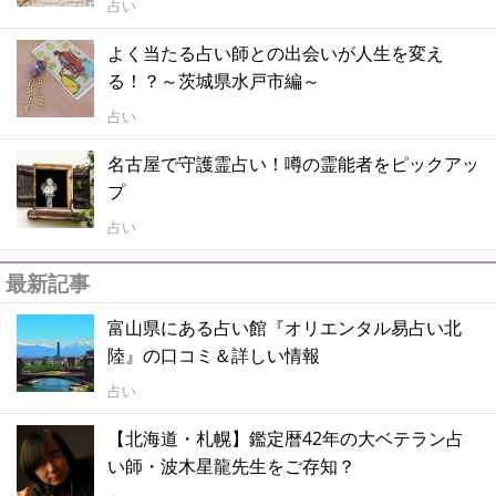
占い
よく当たる占い師との出会いが人生を変え
る！？～茨城県水戸市編～
占い
名古屋で守護霊占い！噂の霊能者をピックアッ
プ
占い
最新記事
富山県にある占い館『オリエンタル易占い北
陸』の口コミ＆詳しい情報
占い
【北海道・札幌】鑑定暦42年の大ベテラン占
い師・波木星龍先生をご存知？