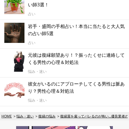
い師3選！
占い
岩手・盛岡の手相占い！本当に当たると大人気
の占い師5選
占い
元彼は復縁願望あり！？振ったくせに連絡して
くる男性の心理＆対処法
悩み・迷い
彼女がいるのにアプローチしてくる男性は脈あ
り？男性心理＆対処法
悩み・迷い
HOME
悩み・迷い
復縁の悩み
復縁屋を雇ってバレるのが怖い...優良業者