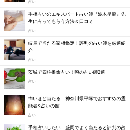
占い
手相占いのエキスパート占い師『波木星龍』先
生に占ってもらう方法＆口コミ
占い
岐阜で当たる家相鑑定！評判の占い師を厳選紹
介
占い
茨城で四柱推命占い！噂の占い師2選
占い
怖いほど当たる！神奈川県平塚でおすすめの霊
能者&占いの館
占い
手相占いしたい！盛岡でよく当たると評判の占