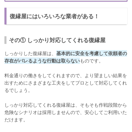
復縁屋を雇ったことがバレるきっかけ
復縁屋にはいろいろな業者がある！
きっかけ① 打ち合わせ現場をみられてしまう
きっかけ② もうすぐ復縁できると早まって失敗
きっかけ③ 復縁屋との契約書がみつかる
その① しっかり対応してくれる復縁屋
きっかけ④ 依頼しただけで復縁できた気になってしまう
しっかりした復縁屋は、
基本的に安全を考慮して依頼者の
復縁屋とはいえ人間相手は難しい
存在がバレるような行動は取らない
ものです。
依頼内容が嘘なら失敗は不可避
料金通りの働きをしてくれますので、より望ましい結果を
相手がすでに結婚していたら成功しない
出すためにさまざまな工夫をしてプロとして対応してくれ
るでしょう。
さいごに
復縁屋に依頼したらしっかり協力しよう
しっかり対応してくれる復縁屋は、そもそも作戦段階から
危険なシナリオは採用しませんので、安心してご利用いた
だけます。