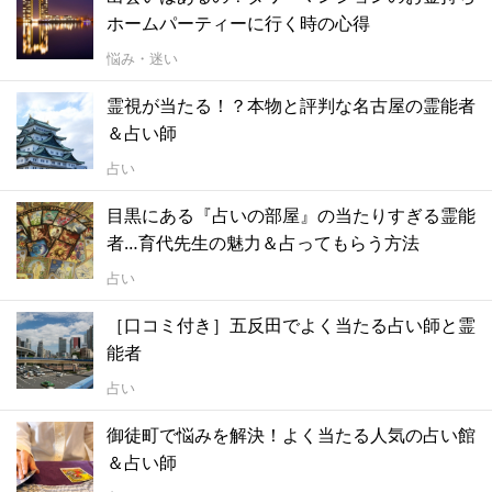
ホームパーティーに行く時の心得
悩み・迷い
霊視が当たる！？本物と評判な名古屋の霊能者
＆占い師
占い
目黒にある『占いの部屋』の当たりすぎる霊能
者…育代先生の魅力＆占ってもらう方法
占い
［口コミ付き］五反田でよく当たる占い師と霊
能者
占い
御徒町で悩みを解決！よく当たる人気の占い館
＆占い師