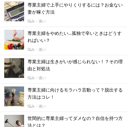
専業主婦で上手にやりくりするには？お金ない
妻が稼ぐ方法
悩み・迷い
専業主婦をやめたい...孤独で辛いときはどうす
ればいい？
悩み・迷い
専業主婦は生きがいが感じられない！？その理
由と対処法
悩み・迷い
専業主婦に向けるモラハラ言動って？脱出する
方法はコレ！
悩み・迷い
世間的に専業主婦ってダメなの？自信を持つ方
法とは？