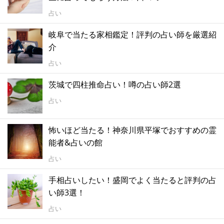
占い
岐阜で当たる家相鑑定！評判の占い師を厳選紹
介
占い
茨城で四柱推命占い！噂の占い師2選
占い
怖いほど当たる！神奈川県平塚でおすすめの霊
能者&占いの館
占い
手相占いしたい！盛岡でよく当たると評判の占
い師3選！
占い