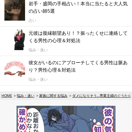
岩手・盛岡の手相占い！本当に当たると大人気
の占い師5選
占い
元彼は復縁願望あり！？振ったくせに連絡して
くる男性の心理＆対処法
悩み・迷い
彼女がいるのにアプローチしてくる男性は脈あ
り？男性心理＆対処法
悩み・迷い
HOME
悩み・迷い
家族に関する悩み
ダメになりそう…専業主婦のぐうたら