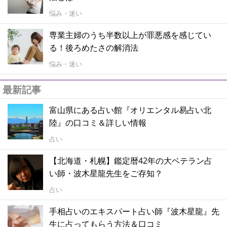
悩み・迷い
専業主婦のうち半数以上が罪悪感を感じてい
る！後ろめたさの解消法
悩み・迷い
最新記事
富山県にある占い館『オリエンタル易占い北
陸』の口コミ＆詳しい情報
占い
【北海道・札幌】鑑定暦42年の大ベテラン占
い師・波木星龍先生をご存知？
占い
手相占いのエキスパート占い師『波木星龍』先
生に占ってもらう方法＆口コミ