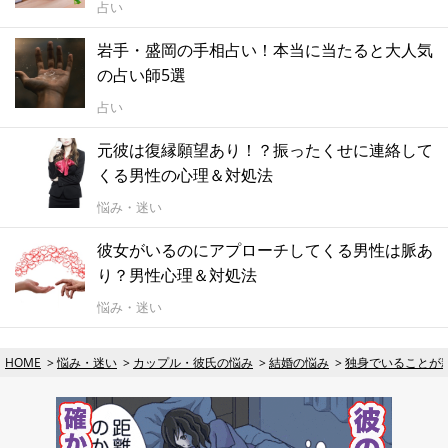
占い
岩手・盛岡の手相占い！本当に当たると大人気
の占い師5選
占い
元彼は復縁願望あり！？振ったくせに連絡して
くる男性の心理＆対処法
悩み・迷い
彼女がいるのにアプローチしてくる男性は脈あ
り？男性心理＆対処法
悩み・迷い
HOME
悩み・迷い
カップル・彼氏の悩み
結婚の悩み
独身でいることが