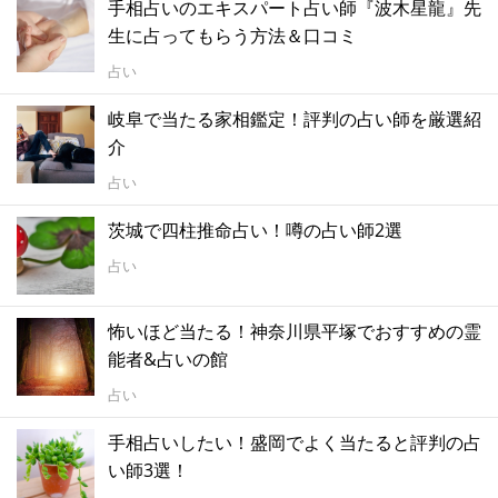
手相占いのエキスパート占い師『波木星龍』先
生に占ってもらう方法＆口コミ
占い
岐阜で当たる家相鑑定！評判の占い師を厳選紹
介
占い
茨城で四柱推命占い！噂の占い師2選
占い
怖いほど当たる！神奈川県平塚でおすすめの霊
能者&占いの館
占い
手相占いしたい！盛岡でよく当たると評判の占
い師3選！