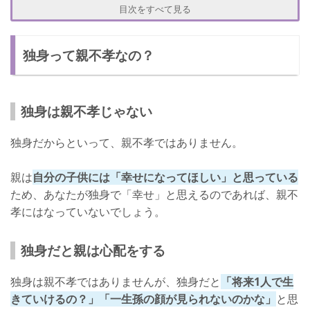
1人で大丈夫なの？
目次をすべて見る
孫の顔を見せてほしい
独身って親不孝なの？
支え合う人を作ってほしい
親不孝だと思われたくない！結婚する方法は？
出会いの場へ足を運ぶ
独身は親不孝じゃない
結婚したいと思われる人を目指す
独身だからといって、親不孝ではありません。
妥協できるところは妥協する
親は
自分の子供には「幸せになってほしい」と思っている
独身から抜け出そう！
ため、あなたが独身で「幸せ」と思えるのであれば、親不
孝にはなっていないでしょう。
独身だと親は心配をする
独身は親不孝ではありませんが、独身だと
「将来1人で生
きていけるの？」「一生孫の顔が見られないのかな」
と思