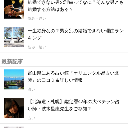
結婚できない男の理由ってなに？そんな男とも
結婚する方法はある？
悩み・迷い
一生独身なの？男女別の結婚できない理由ラン
キング
悩み・迷い
最新記事
富山県にある占い館『オリエンタル易占い北
陸』の口コミ＆詳しい情報
占い
【北海道・札幌】鑑定暦42年の大ベテラン占
い師・波木星龍先生をご存知？
占い