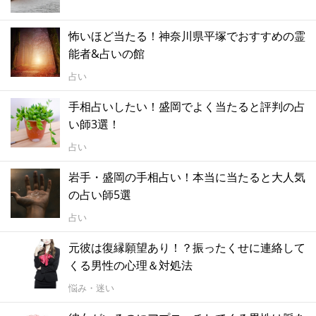
怖いほど当たる！神奈川県平塚でおすすめの霊
能者&占いの館
占い
手相占いしたい！盛岡でよく当たると評判の占
い師3選！
占い
岩手・盛岡の手相占い！本当に当たると大人気
の占い師5選
占い
元彼は復縁願望あり！？振ったくせに連絡して
くる男性の心理＆対処法
悩み・迷い