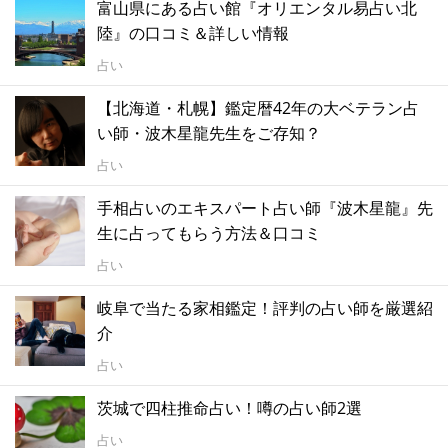
富山県にある占い館『オリエンタル易占い北
陸』の口コミ＆詳しい情報
占い
【北海道・札幌】鑑定暦42年の大ベテラン占
い師・波木星龍先生をご存知？
占い
手相占いのエキスパート占い師『波木星龍』先
生に占ってもらう方法＆口コミ
占い
岐阜で当たる家相鑑定！評判の占い師を厳選紹
介
占い
茨城で四柱推命占い！噂の占い師2選
占い