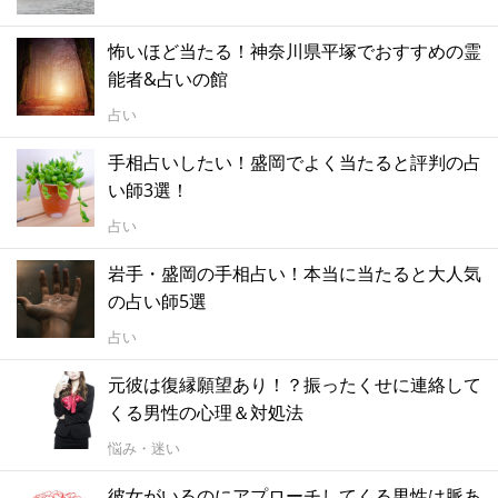
怖いほど当たる！神奈川県平塚でおすすめの霊
能者&占いの館
占い
手相占いしたい！盛岡でよく当たると評判の占
い師3選！
占い
岩手・盛岡の手相占い！本当に当たると大人気
の占い師5選
占い
元彼は復縁願望あり！？振ったくせに連絡して
くる男性の心理＆対処法
悩み・迷い
彼女がいるのにアプローチしてくる男性は脈あ