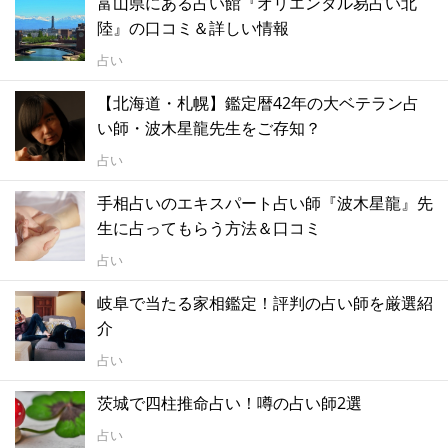
富山県にある占い館『オリエンタル易占い北
陸』の口コミ＆詳しい情報
占い
【北海道・札幌】鑑定暦42年の大ベテラン占
い師・波木星龍先生をご存知？
占い
手相占いのエキスパート占い師『波木星龍』先
生に占ってもらう方法＆口コミ
占い
岐阜で当たる家相鑑定！評判の占い師を厳選紹
介
占い
茨城で四柱推命占い！噂の占い師2選
占い