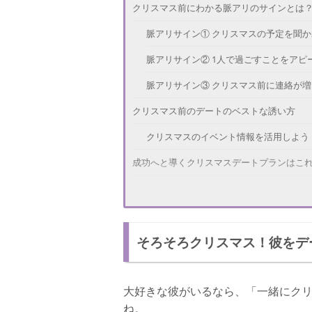
クリスマス前にわかる脈アリのサインとは
脈アリサイン① クリスマスの予定を聞か
脈アリサイン② 1人で過ごすことをアピ
脈アリサイン③ クリスマス前に連絡が増
クリスマス前のデートのベストな誘い方
クリスマスのイベント情報を活用しよう
成功へと導くクリスマスデートプランはこ
デートプラン① イルミネーションはは
デートプラン② 彼が興味のありそうな
そろそろクリスマス！彼をデ
脈アリと感じたらデートに誘おう！
大好きな彼がいるなら、「一緒にク
ね。