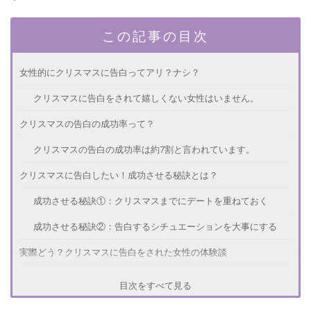
この記事の目次
女性的にクリスマスに告白ってアリ？ナシ？
クリスマスに告白をされて嬉しくない女性はいません。
クリスマスの告白の成功率って？
クリスマスの告白の成功率は約7割と言われています。
クリスマスに告白したい！成功させる秘訣とは？
成功させる秘訣①：クリスマスまでにデートを重ねておく
成功させる秘訣②：告白するシチュエーションを大事にする
実際どう？クリスマスに告白をされた女性の体験談
ロマンチックな男性は好印象！
目次をすべて見る