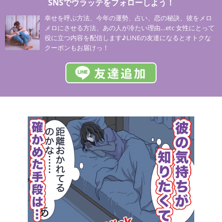
SNSでウラッテをフォローしよう！
幸せを呼ぶ方法、今年の運勢、占い、恋の秘訣、彼をメロ
メロにさせる方法、あの人が冷たい理由…etc 女性にとって
役に立つ内容を配信します♪LINEの友達になるとオトクな
クーポンもお届けっ！