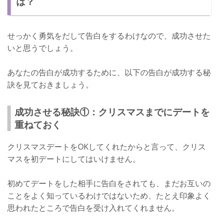
は？
せっかく勇気をだして告白をするわけなので、成功させた
いと思うでしょう。
あなたの告白が成功するために、以下の告白が成功する秘
訣を見ておきましょう。
成功させる秘訣①：クリスマスまでにデートを
重ねておく
クリスマスデートをOKしてくれたからと言って、クリス
マスを初デートにしてはいけません。
初めてデートをした相手に告白をされても、まだお互いの
ことをよく知っているわけではないため、たとえ印象よく
思われたところで告白を受け入れてくれません。