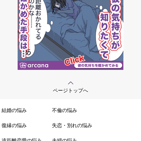
ページトップへ
結婚の悩み
不倫の悩み
復縁の悩み
失恋・別れの悩み
遠距離恋愛の悩み
夫婦の悩み