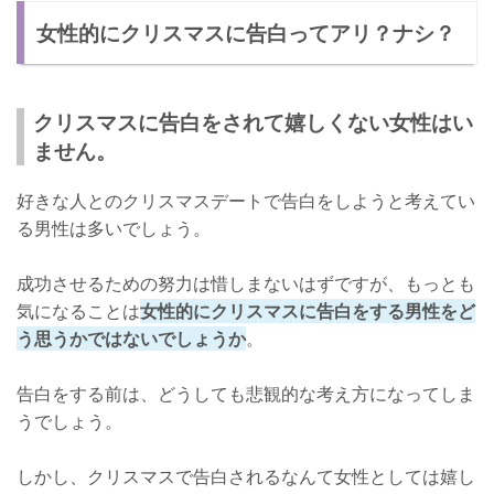
女性的にクリスマスに告白ってアリ？ナシ？
クリスマスに告白をされて嬉しくない女性はい
ません。
好きな人とのクリスマスデートで告白をしようと考えてい
る男性は多いでしょう。
成功させるための努力は惜しまないはずですが、もっとも
気になることは
女性的にクリスマスに告白をする男性をど
う思うかではないでしょうか
。
告白をする前は、どうしても悲観的な考え方になってしま
うでしょう。
しかし、クリスマスで告白されるなんて女性としては嬉し