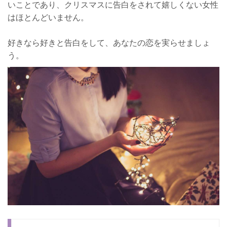
いことであり、クリスマスに告白をされて嬉しくない女性
はほとんどいません。
好きなら好きと告白をして、あなたの恋を実らせましょ
う。