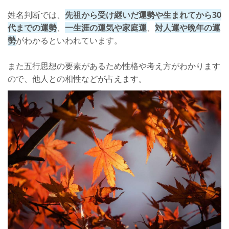
姓名判断では、
先祖から受け継いだ運勢や生まれてから30
代までの運勢
、
一生涯の運気や家庭運
、
対人運や晩年の運
勢
がわかるといわれています。
また五行思想の要素があるため性格や考え方がわかります
ので、他人との相性などが占えます。