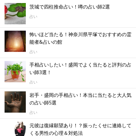
茨城で四柱推命占い！噂の占い師2選
占い
怖いほど当たる！神奈川県平塚でおすすめの霊
能者&占いの館
占い
手相占いしたい！盛岡でよく当たると評判の占
い師3選！
占い
岩手・盛岡の手相占い！本当に当たると大人気
の占い師5選
占い
元彼は復縁願望あり！？振ったくせに連絡して
くる男性の心理＆対処法