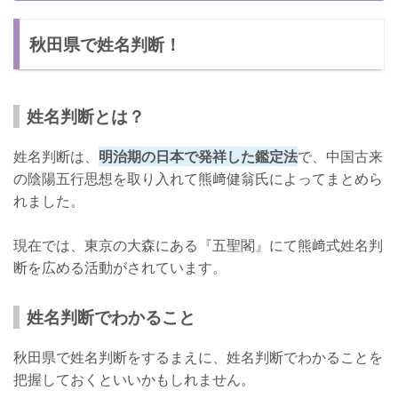
山岡先生について
秋田県で姓名判断！
口コミ
鑑定料
店舗情報
姓名判断とは？
秋田県で当たる姓名判断【占いキャンドル：武藤一葉先生】
姓名判断は、
明治期の日本で発祥した鑑定法
で、中国古来
武藤一葉先生について
の陰陽五行思想を取り入れて熊﨑健翁氏によってまとめら
れました。
口コミ
鑑定料
現在では、東京の大森にある『五聖閣』にて熊﨑式姓名判
断を広める活動がされています。
店舗情報
秋田で姓名判断をしよう
姓名判断でわかること
漢字の画数について
秋田県で姓名判断をするまえに、姓名判断でわかることを
姓名判断で自分の運勢を知ろう
把握しておくといいかもしれません。