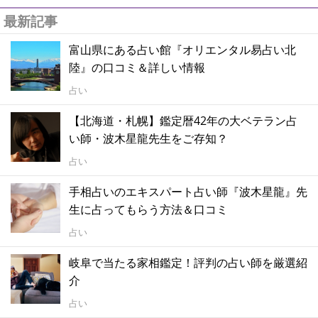
最新記事
富山県にある占い館『オリエンタル易占い北
陸』の口コミ＆詳しい情報
占い
【北海道・札幌】鑑定暦42年の大ベテラン占
い師・波木星龍先生をご存知？
占い
手相占いのエキスパート占い師『波木星龍』先
生に占ってもらう方法＆口コミ
占い
岐阜で当たる家相鑑定！評判の占い師を厳選紹
介
占い