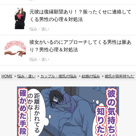
元彼は復縁願望あり！？振ったくせに連絡して
くる男性の心理＆対処法
悩み・迷い
彼女がいるのにアプローチしてくる男性は脈あ
り？男性心理＆対処法
悩み・迷い
HOME
悩み・迷い
カップル・彼氏の悩み
結婚の悩み
彼氏が前科持ちだ