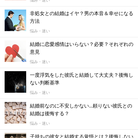
悩み・迷い
非処女との結婚はイヤ？男の本音＆幸せになる
方法
悩み・迷い
結婚に恋愛感情はいらない？必要？それぞれの
意見
悩み・迷い
一度浮気をした彼氏と結婚して大丈夫？後悔し
ない判断基準
悩み・迷い
結婚前なのに不安しかない...頼りない彼氏との
結婚は後悔する？
悩み・迷い
子持ちの彼女と結婚する覚悟とは？後悔しない