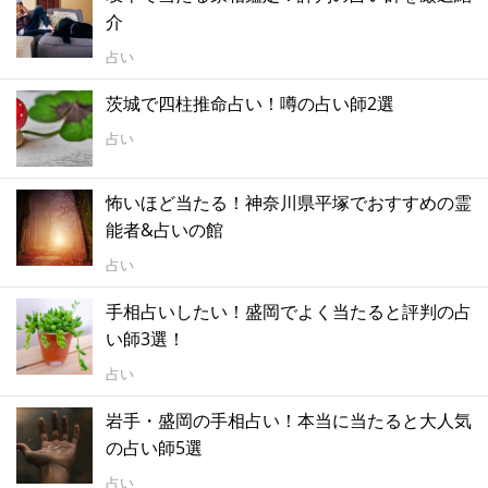
介
占い
茨城で四柱推命占い！噂の占い師2選
占い
怖いほど当たる！神奈川県平塚でおすすめの霊
能者&占いの館
占い
手相占いしたい！盛岡でよく当たると評判の占
い師3選！
占い
岩手・盛岡の手相占い！本当に当たると大人気
の占い師5選
占い