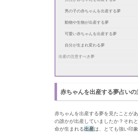
男の子の赤ちゃんを出産する夢
動物や生物が出産する夢
可愛い赤ちゃんを出産する夢
自分が生まれ変わる夢
出産の注意すべき夢
人間の赤ちゃんではない別の生物を出産
女の子の赤ちゃんを出産する夢
赤ちゃんを出産する夢占いの
高齢の女性が出産をする夢
他にもある！出産の夢占いの意味
赤ちゃんを出産する夢を見たことが
出産の夢を見たらやるべきこと
の誰かが出産していましたか？それ
さいごに
命が生まれる
出産
は、とても強い印