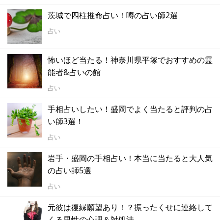
茨城で四柱推命占い！噂の占い師2選
占い
怖いほど当たる！神奈川県平塚でおすすめの霊
能者&占いの館
占い
手相占いしたい！盛岡でよく当たると評判の占
い師3選！
占い
岩手・盛岡の手相占い！本当に当たると大人気
の占い師5選
占い
元彼は復縁願望あり！？振ったくせに連絡して
くる男性の心理＆対処法