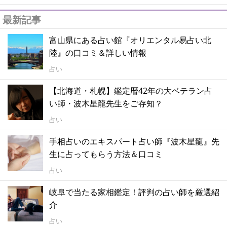
最新記事
富山県にある占い館『オリエンタル易占い北
陸』の口コミ＆詳しい情報
占い
【北海道・札幌】鑑定暦42年の大ベテラン占
い師・波木星龍先生をご存知？
占い
手相占いのエキスパート占い師『波木星龍』先
生に占ってもらう方法＆口コミ
占い
岐阜で当たる家相鑑定！評判の占い師を厳選紹
介
占い