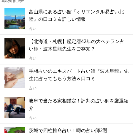
富山県にある占い館『オリエンタル易占い北
陸』の口コミ＆詳しい情報
占い
【北海道・札幌】鑑定暦42年の大ベテラン占
い師・波木星龍先生をご存知？
占い
手相占いのエキスパート占い師『波木星龍』先
生に占ってもらう方法＆口コミ
占い
岐阜で当たる家相鑑定！評判の占い師を厳選紹
介
占い
茨城で四柱推命占い！噂の占い師2選