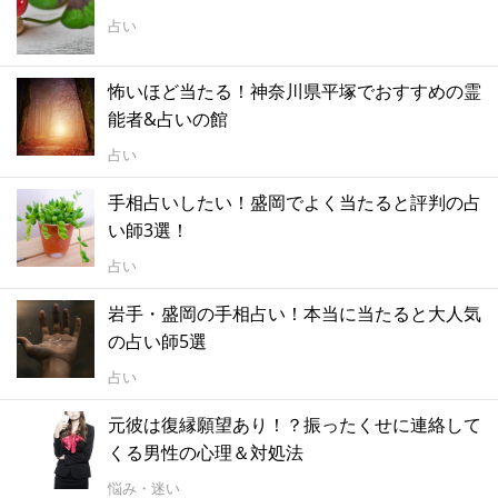
占い
怖いほど当たる！神奈川県平塚でおすすめの霊
能者&占いの館
占い
手相占いしたい！盛岡でよく当たると評判の占
い師3選！
占い
岩手・盛岡の手相占い！本当に当たると大人気
の占い師5選
占い
元彼は復縁願望あり！？振ったくせに連絡して
くる男性の心理＆対処法
悩み・迷い