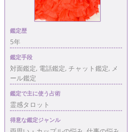
鑑定歴
5年
鑑定手段
対面鑑定, 電話鑑定, チャット鑑定, メ
ール鑑定
鑑定で主に使う占術
霊感タロット
得意な鑑定ジャンル
両思い・カップルの悩み, 仕事の悩み,