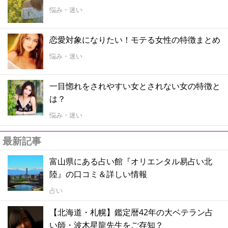
悩み・迷い
恋愛対象になりたい！モテる女性の特徴まとめ
悩み・迷い
一目惚れをされやすい女とされない女の特徴と
は？
悩み・迷い
最新記事
富山県にある占い館『オリエンタル易占い北
陸』の口コミ＆詳しい情報
占い
【北海道・札幌】鑑定暦42年の大ベテラン占
い師・波木星龍先生をご存知？