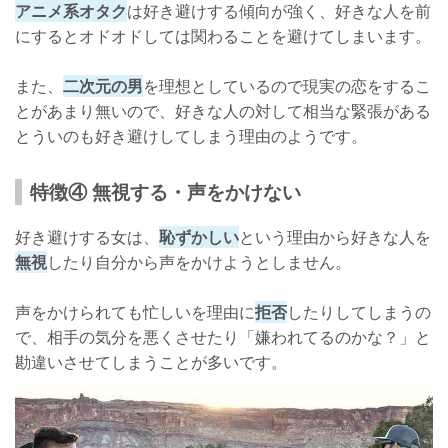
アニメ系オタク
は好き避けする傾向が強く、好きな人を前
にするとオドオドしては関わることを避けてしまいます。
また、
二次元の男
を理想としているので現実の恋をするこ
とがあまり無いので、好きな人の対して相当な緊張がある
とういのも好き避けしてしまう理由のようです。
特徴④ 無視する・声をかけない
好き避けする女は、
恥ずかしい
という理由から好きな人を
無視
したり自分から声をかけようとしません。
声をかけられても忙しいを理由に
拒否
したりしてしまうの
で、相手の気分を悪くさせたり「嫌われてるのかな？」と
勘違いさせてしまうことが多いです。