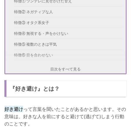
特徴① ツンデレに見せかけた甘え
特徴② ネガティブな人
特徴③ オタク系女子
特徴④ 無視する・声をかけない
特徴⑤ 複数のときは平気
特徴⑥ 目を合わせない
特徴⑦ 緊張・パニックになる
目次をすべて見る
好き避けする心理とは
『好き避け』とは？
嫌われたくない
本当は彼を独り占めしたい
好き避け
って言葉を聞いたことがあるかと思います。その
周りの目が気になる
意味は、好きな人を前にすると避けて(逃げて)しまう行動
好き避けしない方法
のことです。
メール・LINEからスタート！