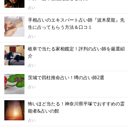
占い
手相占いのエキスパート占い師『波木星龍』先
生に占ってもらう方法＆口コミ
占い
岐阜で当たる家相鑑定！評判の占い師を厳選紹
介
占い
茨城で四柱推命占い！噂の占い師2選
占い
怖いほど当たる！神奈川県平塚でおすすめの霊
能者&占いの館
占い