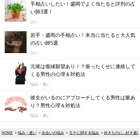
手相占いしたい！盛岡でよく当たると評判の占
い師3選！
占い
岩手・盛岡の手相占い！本当に当たると大人気
の占い師5選
占い
元彼は復縁願望あり！？振ったくせに連絡して
くる男性の心理＆対処法
悩み・迷い
彼女がいるのにアプローチしてくる男性は脈あ
り？男性心理＆対処法
悩み・迷い
HOME
悩み・迷い
出会いの悩み
モテに関する悩み
好きなのに…好き避