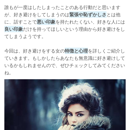
誰もが一度はしたしまったことのある行動だと思います
開き直る！
が、好き避けをしてしまうのは
緊張や恥ずかしさ
とは他
に、話すことで
さいごに
悪い印象
を持たれたくない、好きな人には
良い印象
だけを持ってほしいという理由から好き避けをし
てしまうようです。
今回は、好き避けをする女の
特徴と心理
を詳しくご紹介し
ていきます。もしかしたらあなたも無意識に好き避けして
いるかもしれませんので、ぜひチェックしてみてください
ね。