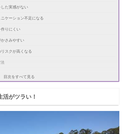
をした実感がない
ュニケーション不足になる
を作りにくい
がかさみやすい
のリスクが高くなる
方法
切にする
目次をすべて見る
ョンのとりかたを工夫する
婚生活がツラい！
を大切にする
の体験談