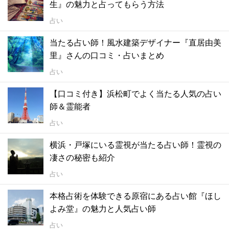
生』の魅力と占ってもらう方法
占い
当たる占い師！風水建築デザイナー『直居由美
里』さんの口コミ・占いまとめ
占い
【口コミ付き】浜松町でよく当たる人気の占い
師＆霊能者
占い
横浜・戸塚にいる霊視が当たる占い師！霊視の
凄さの秘密も紹介
占い
本格占術を体験できる原宿にある占い館『ほし
よみ堂』の魅力と人気占い師
占い