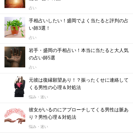
占い
手相占いしたい！盛岡でよく当たると評判の占
い師3選！
占い
岩手・盛岡の手相占い！本当に当たると大人気
の占い師5選
占い
元彼は復縁願望あり！？振ったくせに連絡して
くる男性の心理＆対処法
悩み・迷い
彼女がいるのにアプローチしてくる男性は脈あ
り？男性心理＆対処法
悩み・迷い