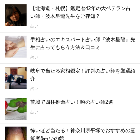
【北海道・札幌】鑑定暦42年の大ベテラン占
い師・波木星龍先生をご存知？
占い
手相占いのエキスパート占い師『波木星龍』先
生に占ってもらう方法＆口コミ
占い
岐阜で当たる家相鑑定！評判の占い師を厳選紹
介
占い
茨城で四柱推命占い！噂の占い師2選
占い
怖いほど当たる！神奈川県平塚でおすすめの霊
能者&占いの館