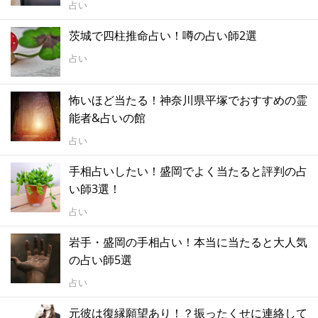
占い
茨城で四柱推命占い！噂の占い師2選
占い
怖いほど当たる！神奈川県平塚でおすすめの霊
能者&占いの館
占い
手相占いしたい！盛岡でよく当たると評判の占
い師3選！
占い
岩手・盛岡の手相占い！本当に当たると大人気
の占い師5選
占い
元彼は復縁願望あり！？振ったくせに連絡して