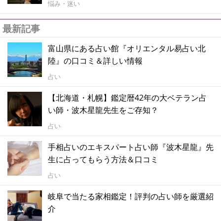
悩み・迷い
最新記事
富山県にある占い館『オリエンタル易占い北
陸』の口コミ＆詳しい情報
占い
【北海道・札幌】鑑定暦42年の大ベテラン占
い師・波木星龍先生をご存知？
占い
手相占いのエキスパート占い師『波木星龍』先
生に占ってもらう方法＆口コミ
占い
岐阜で当たる家相鑑定！評判の占い師を厳選紹
介