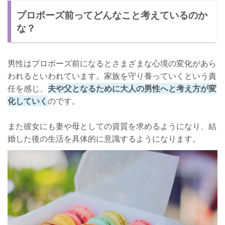
プロポーズ前ってどんなこと考えているのか
仕事の節目に決意
な？
貯金が目標額に達したら決意
男性もいろんなことを考えている！
男性はプロポーズ前になるとさまざまな心境の変化があら
われるといわれています。家族を守り養っていくという責
任を感じ、
夫や父となるために大人の男性へと考え方が変
化していく
のです。
また彼女にも妻や母としての資質を求めるようになり、結
婚した後の生活を具体的に意識するようになります。