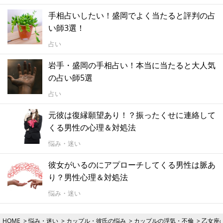
手相占いしたい！盛岡でよく当たると評判の占
い師3選！
占い
岩手・盛岡の手相占い！本当に当たると大人気
の占い師5選
占い
元彼は復縁願望あり！？振ったくせに連絡して
くる男性の心理＆対処法
悩み・迷い
彼女がいるのにアプローチしてくる男性は脈あ
り？男性心理＆対処法
悩み・迷い
HOME
悩み・迷い
カップル・彼氏の悩み
カップルの浮気・不倫
乙女座