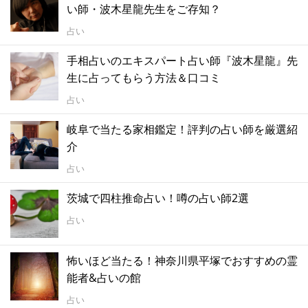
い師・波木星龍先生をご存知？
占い
手相占いのエキスパート占い師『波木星龍』先
生に占ってもらう方法＆口コミ
占い
岐阜で当たる家相鑑定！評判の占い師を厳選紹
介
占い
茨城で四柱推命占い！噂の占い師2選
占い
怖いほど当たる！神奈川県平塚でおすすめの霊
能者&占いの館
占い