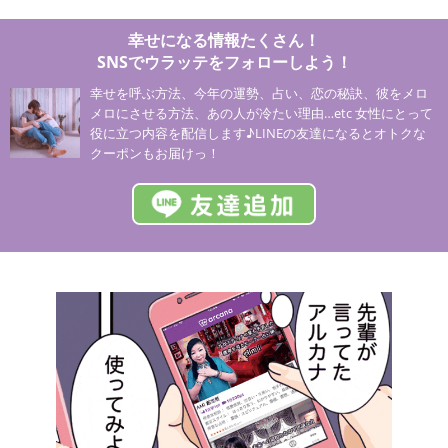
幸せになる情報たくさん！
SNSでウラッテをフォローしよう！
幸せを呼ぶ方法、今年の運勢、占い、恋の秘訣、彼をメロ
メロにさせる方法、あの人が冷たい理由…etc 女性にとって
役に立つ内容を配信します♪LINEの友達になるとオトクな
クーポンもお届けっ！