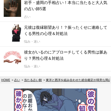
岩手・盛岡の手相占い！本当に当たると大人気
の占い師5選
占い
元彼は復縁願望あり！？振ったくせに連絡して
くる男性の心理＆対処法
悩み・迷い
彼女がいるのにアプローチしてくる男性は脈あ
り？男性心理＆対処法
悩み・迷い
HOME
占い
当たる占い館
東洋と西洋を組み合わせた総合鑑定が得意な岡山