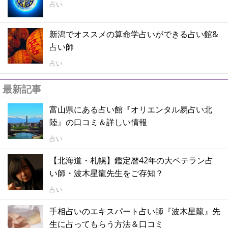
占い
新潟でオススメの算命学占いができる占い館&
占い師
占い
最新記事
富山県にある占い館『オリエンタル易占い北
陸』の口コミ＆詳しい情報
占い
【北海道・札幌】鑑定暦42年の大ベテラン占
い師・波木星龍先生をご存知？
占い
手相占いのエキスパート占い師『波木星龍』先
生に占ってもらう方法＆口コミ