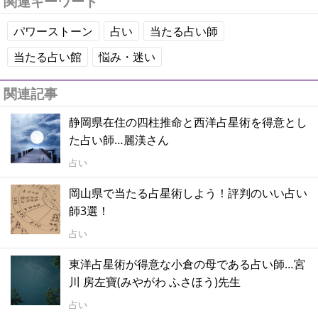
関連キーワード
パワーストーン
占い
当たる占い師
当たる占い館
悩み・迷い
関連記事
静岡県在住の四柱推命と西洋占星術を得意とし
た占い師…麗渼さん
占い
岡山県で当たる占星術しよう！評判のいい占い
師3選！
占い
東洋占星術が得意な小倉の母である占い師…宮
川 房左寶(みやがわ ふさほう)先生
占い