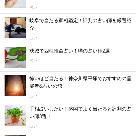
占い
岐阜で当たる家相鑑定！評判の占い師を厳選紹
介
占い
茨城で四柱推命占い！噂の占い師2選
占い
怖いほど当たる！神奈川県平塚でおすすめの霊
能者&占いの館
占い
手相占いしたい！盛岡でよく当たると評判の占
い師3選！
占い