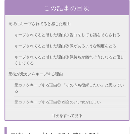
この記事の目次
元彼にキープされてると感じた理由
キープされてると感じた理由① 告白をしても話をそらされる
キープされてると感じた理由② 脈があるような態度をとる
キープされてると感じた理由③ 気持ちが離れそうになると優し
くしてくる
元彼が元カノをキープする理由
元カノをキープする理由① 「そのうち復縁したい」と思ってい
る
元カノをキープする理由② 都合のいい女がほしい
元カノをキープする理由③ 自分から離れてほしくない
目次をすべて見る
男性がキープする相手にする行動