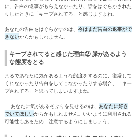
に、告白の返事がもらえなかったり、話をはぐらかされた
りしたときに「キープされてる」と感じますよね。
あなたの告白をはぐらかすのは、
今はまだ告白の返事がで
きない
からかもしれません。
キープされてると感じた理由② 脈があるよう
な態度をとる
まるであなたに気があるような態度をするのに、復縁して
くれなかったり告白をしてこなかったりする場合、「キー
プされてる」と思ってしまいますよね。
あなたに気があるそぶりを見せるのは、
あなたに好き
でいてほしい
からかもしれません。いいように利用される
可能性もあるため、注意するようにしましょう。