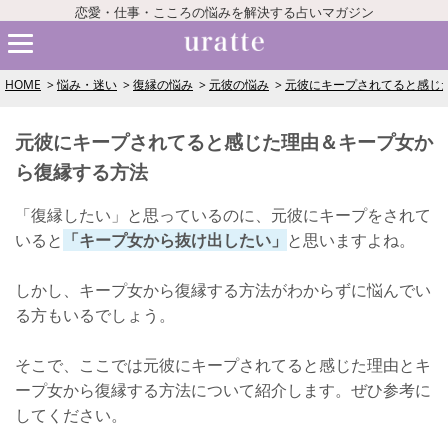
恋愛・仕事・こころの悩みを解決する占いマガジン
HOME
悩み・迷い
復縁の悩み
元彼の悩み
元彼にキープされてると感じ
元彼にキープされてると感じた理由＆キープ女か
ら復縁する方法
「復縁したい」と思っているのに、元彼にキープをされて
いると
「キープ女から抜け出したい」
と思いますよね。
しかし、キープ女から復縁する方法がわからずに悩んでい
る方もいるでしょう。
そこで、ここでは元彼にキープされてると感じた理由とキ
ープ女から復縁する方法について紹介します。ぜひ参考に
してください。