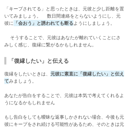
「キープされてる」と思ったときは、元彼と少し距離を置
いてみましょう。 数日間連絡をとらないようにし、元
彼に
「会おう」と誘われても断る
ようにしましょう。
そうすることで、元彼はあなたが離れていくことにさ
みしく感じ、復縁に繋がるかもしれません。
「復縁したい」と伝える
復縁をしたいときは、
元彼に素直に「復縁したい」と伝え
て
みましょう。
あなたが告白をすることで、元彼は本気で考えてくれるよ
うになるかもしれません
もし告白をしても曖昧な返事しかされない場合、今後も元
彼にキープをされ続ける可能性があるため、そのときは元