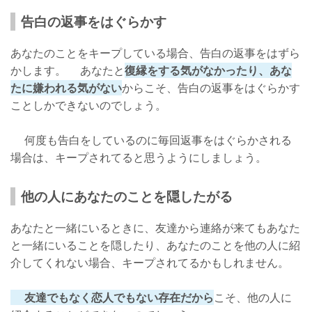
告白の返事をはぐらかす
あなたのことをキープしている場合、告白の返事をはずら
かします。 あなたと
復縁をする気がなかったり、あな
たに嫌われる気がない
からこそ、告白の返事をはぐらかす
ことしかできないのでしょう。
何度も告白をしているのに毎回返事をはぐらかされる
場合は、キープされてると思うようにしましょう。
他の人にあなたのことを隠したがる
あなたと一緒にいるときに、友達から連絡が来てもあなた
と一緒にいることを隠したり、あなたのことを他の人に紹
介してくれない場合、キープされてるかもしれません。
友達でもなく恋人でもない存在だから
こそ、他の人に