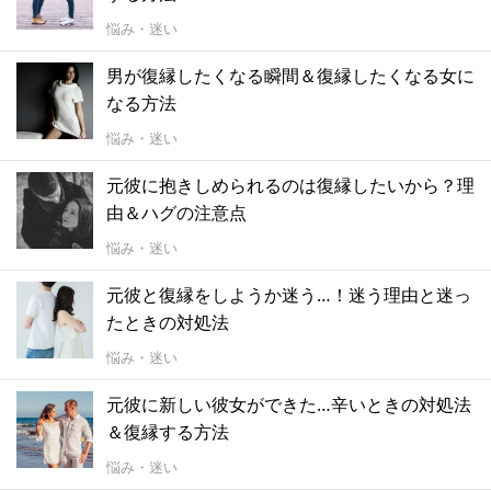
悩み・迷い
男が復縁したくなる瞬間＆復縁したくなる女に
なる方法
悩み・迷い
元彼に抱きしめられるのは復縁したいから？理
由＆ハグの注意点
悩み・迷い
元彼と復縁をしようか迷う…！迷う理由と迷っ
たときの対処法
悩み・迷い
元彼に新しい彼女ができた…辛いときの対処法
＆復縁する方法
悩み・迷い