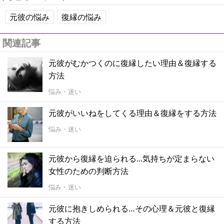
元彼の悩み
復縁の悩み
関連記事
元彼がむかつくのに復縁したい理由＆復縁する
方法
悩み・迷い
元彼がいいねをしてくる理由＆復縁をする方法
悩み・迷い
元彼から復縁を迫られる...気持ちが定まらない
女性のための判断方法
悩み・迷い
元彼に抱きしめられる…その心理＆元彼と復縁
する方法