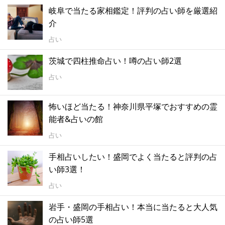
岐阜で当たる家相鑑定！評判の占い師を厳選紹
介
占い
茨城で四柱推命占い！噂の占い師2選
占い
怖いほど当たる！神奈川県平塚でおすすめの霊
能者&占いの館
占い
手相占いしたい！盛岡でよく当たると評判の占
い師3選！
占い
岩手・盛岡の手相占い！本当に当たると大人気
の占い師5選