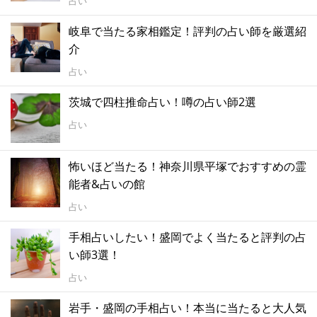
占い
岐阜で当たる家相鑑定！評判の占い師を厳選紹
介
占い
茨城で四柱推命占い！噂の占い師2選
占い
怖いほど当たる！神奈川県平塚でおすすめの霊
能者&占いの館
占い
手相占いしたい！盛岡でよく当たると評判の占
い師3選！
占い
岩手・盛岡の手相占い！本当に当たると大人気