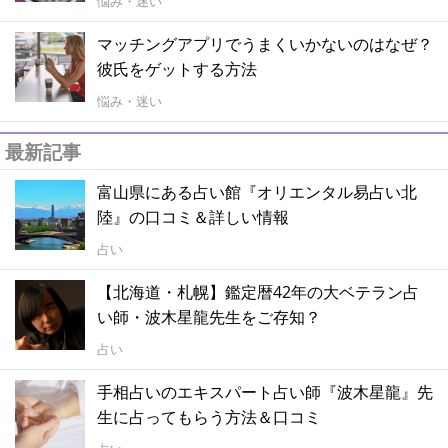
悩み・迷い
マッチングアプリでうまくいかないのはなぜ？
彼氏をゲットする方法
悩み・迷い
最新記事
富山県にある占い館『オリエンタル易占い北
陸』の口コミ＆詳しい情報
占い
【北海道・札幌】鑑定暦42年の大ベテラン占
い師・波木星龍先生をご存知？
占い
手相占いのエキスパート占い師『波木星龍』先
生に占ってもらう方法＆口コミ