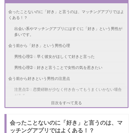
会ったことないのに「好き」と言うのは、マッチングアプリではよ
くある！？
出会い系やマッチングアプリにはすぐに「好き」という男性が
多いです。
会う前から「好き」という男性心理
男性心理➀：早く彼女がほしくて好きと言った
男性心理➁：好きと言うことで女性の気を惹きたい
会う前から好きという男性の注意点
注意点➀：恋愛経験が少なく付き合ってもうまくいかない場合
がある
目次をすべて見る
注意点➁：会ったその日にホテルに誘おうとする
自分も好きになったときに考えるべきこと
会ったことないのに「好き」と言うのは、マ
考えるべきこと➀：本当に相手の男性が好きかどうか
ッチングアプリではよくある！？