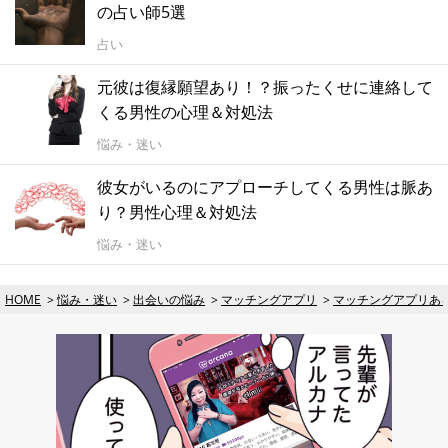
の占い師5選
占い
元彼は復縁願望あり！？振ったくせに連絡して
くる男性の心理＆対処法
悩み・迷い
彼女がいるのにアプローチしてくる男性は脈あ
り？男性心理＆対処法
悩み・迷い
HOME
悩み・迷い
出会いの悩み
マッチングアプリ
マッチングアプリあ