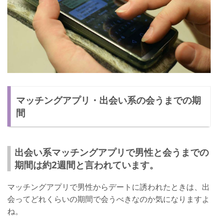
マッチングアプリ・出会い系の会うまでの期
間
出会い系マッチングアプリで男性と会うまでの
期間は約2週間と言われています。
マッチングアプリで男性からデートに誘われたときは、出
会ってどれくらいの期間で会うべきなのか気になりますよ
ね。