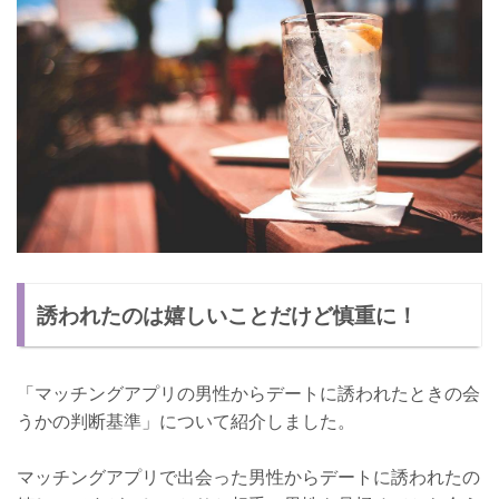
誘われたのは嬉しいことだけど慎重に！
「マッチングアプリの男性からデートに誘われたときの会
うかの判断基準」について紹介しました。
マッチングアプリで出会った男性からデートに誘われたの