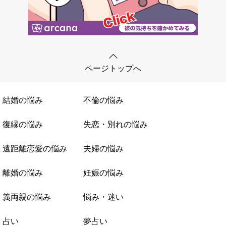
ページトップへ
結婚の悩み
不倫の悩み
復縁の悩み
失恋・別れの悩み
遠距離恋愛の悩み
夫婦の悩み
離婚の悩み
妊娠の悩み
義両親の悩み
悩み・迷い
占い
夢占い