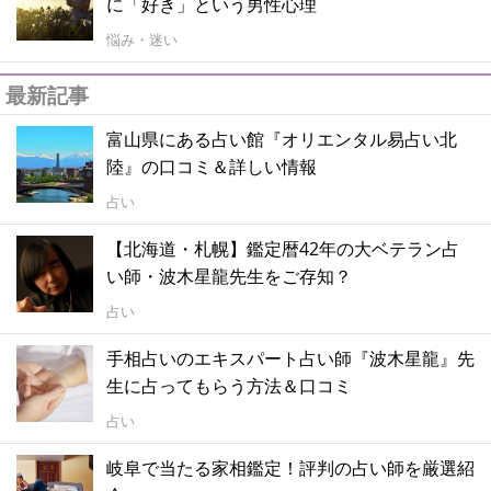
に「好き」という男性心理
悩み・迷い
最新記事
富山県にある占い館『オリエンタル易占い北
陸』の口コミ＆詳しい情報
占い
【北海道・札幌】鑑定暦42年の大ベテラン占
い師・波木星龍先生をご存知？
占い
手相占いのエキスパート占い師『波木星龍』先
生に占ってもらう方法＆口コミ
占い
岐阜で当たる家相鑑定！評判の占い師を厳選紹