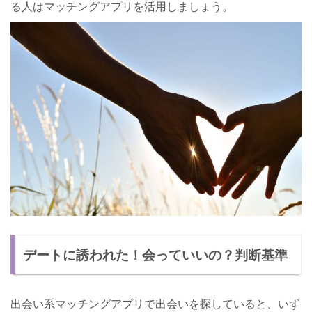
る人はマッチングアプリを活用しましょう。
デートに誘われた！会っていいの？判断基準
出会い系マッチングアプリで出会いを探していると、いず