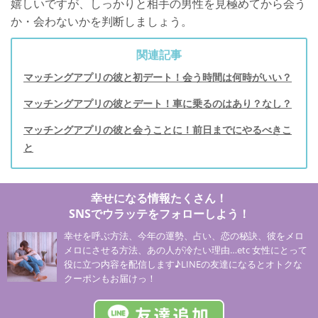
嬉しいですが、しっかりと相手の男性を見極めてから会う
か・会わないかを判断しましょう。
関連記事
マッチングアプリの彼と初デート！会う時間は何時がいい？
マッチングアプリの彼とデート！車に乗るのはあり？なし？
マッチングアプリの彼と会うことに！前日までにやるべきこ
と
幸せになる情報たくさん！
SNSでウラッテをフォローしよう！
幸せを呼ぶ方法、今年の運勢、占い、恋の秘訣、彼をメロ
メロにさせる方法、あの人が冷たい理由…etc 女性にとって
役に立つ内容を配信します♪LINEの友達になるとオトクな
クーポンもお届けっ！