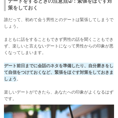
デートをするときの注意点➁：緊張をほぐす対
策をしておく
誰だって、初めて会う男性とのデートは緊張してしまうで
しょう。
まともに話をすることもできず男性の話を聞くこともでき
ず、楽しいと言えないデートになって男性からの印象が悪
くなってしまいます。
デート前日までに会話のネタを準備したり、自分磨きをし
て自信をつけておくなど、緊張をほぐす対策をしておきま
しょう
。
楽しいデートができたら、あなたへの印象がよくなるはず
です。