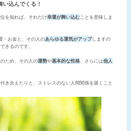
舞い込んでくる！
方位を知れば、それだけ
幸運が舞い込む
ことを意味しま
愛・お金と、その人の
あらゆる運気がアップ
しますの
ができるのです。
いのため、その人の
運勢
や
基本的な性格
、さらには
他人
に付き合えたりと、ストレスのない人間関係を築くこと