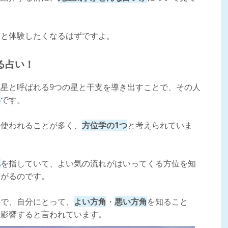
っと体験したくなるはずですよ。
事庵：満陽(みはる)先生】
る占い！
星と呼ばれる9つの星と干支を導き出すことで、その人
い
です。
ン：孫 萃香先生】
に使われることが多く、
方位学の1つ
と考えられていま
れ
を指していて、よい気の流れがはいってくる方位を知
もらおう！
繋がるのです。
ので、自分にとって、
よい方角
・
悪い方角
を知ること
も影響すると言われています。