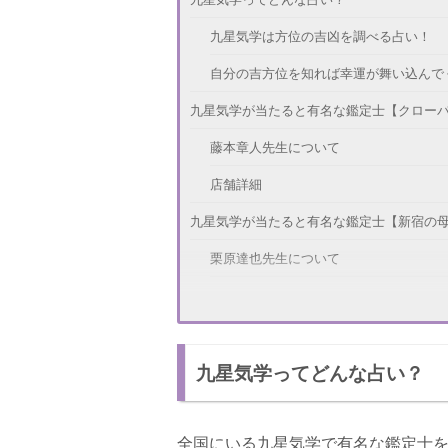
九星気学は方位の吉凶を調べる占い！
自分の吉方位を知れば幸運が舞い込んで
九星気学が当たると有名な鑑定士【クロー
藤本章人先生について
店舗詳細
九星気学が当たると有名な鑑定士【新宿の
栗原達也先生について
店舗詳細
九星気学が当たると有名な鑑定士【占いの館
九星気学ってどんな占い？
空鶴先生について
店舗詳細
全国にいる九星気学で有名な鑑定士
九星気学が当たると有名な鑑定士【占庵・大