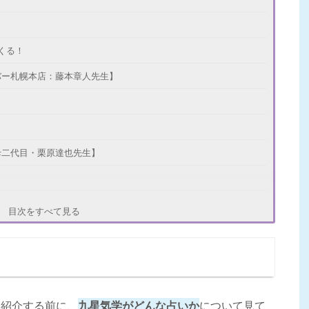
くる！
バー札幌本店：藤本章人先生】
母二代目・栗原達也先生】
目次をすべて見る
千里眼・難波中央店：空鶴(くうかく)先生】
を紹介する前に、
九星気学がどんな占いか
について見て
須の母：相賀琉予(あいがりゅうしょう)先生】