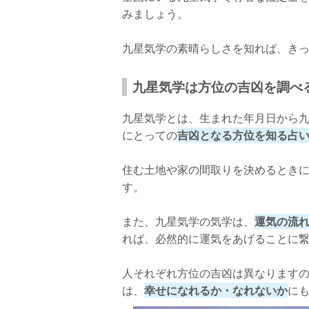
みましょう。
相賀琉予先生について
九星気学の素晴らしさを知れば、き
店舗詳細
九星気学が当たると有名な鑑定士【占い処古
九星気学は方位の吉凶を調べ
満陽先生について
九星気学とは、生まれた年月日から九
店舗詳細
にとっての
吉凶となる方位を知る占
九星気学が当たると有名な鑑定士【占いマリ
住む土地や家の間取りを決めるとき
孫 萃香先生について
す。
店舗詳細
また、九星気学の気学は、
運気の流
当たると有名な鑑定士に九星気学で占って
れば、必然的に運気をあげることに
人それぞれ方位の吉凶は異なります
は、
幸せになれるか・なれないか
に