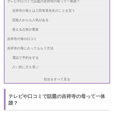
テレビや口コミで話題の吉祥寺の母って一体誰？
吉祥寺の母とは三田有里先生のことを言う
芸能人からも人気がある
使える占術が豊富
吉祥寺の母の口コミ
吉祥寺の母に占ってもらう方法
電話で予約をする
占い館に足を運ぶ
吉祥寺の母の情報
目次をすべて見る
占い料金
テレビや口コミで話題の吉祥寺の母って一体
店舗詳細
誰？
さいごに