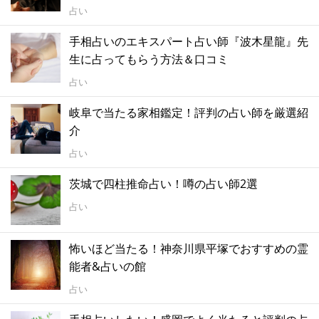
占い
手相占いのエキスパート占い師『波木星龍』先
生に占ってもらう方法＆口コミ
占い
岐阜で当たる家相鑑定！評判の占い師を厳選紹
介
占い
茨城で四柱推命占い！噂の占い師2選
占い
怖いほど当たる！神奈川県平塚でおすすめの霊
能者&占いの館
占い