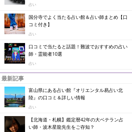
占い
国分寺でよく当たる占い館＆占い師まとめ【口
コミ付き】
占い
口コミで当たると話題！難波でおすすめの占い
師・霊能者10選
占い
最新記事
富山県にある占い館『オリエンタル易占い北
陸』の口コミ＆詳しい情報
占い
【北海道・札幌】鑑定暦42年の大ベテラン占
い師・波木星龍先生をご存知？