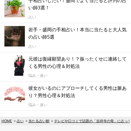
手相占いしたい！盛岡でよく当たると評判の占
い師3選！
占い
岩手・盛岡の手相占い！本当に当たると大人気
の占い師5選
占い
元彼は復縁願望あり！？振ったくせに連絡して
くる男性の心理＆対処法
悩み・迷い
彼女がいるのにアプローチしてくる男性は脈あ
り？男性心理＆対処法
悩み・迷い
HOME
占い
当たる占い館
テレビや口コミで話題の「吉祥寺の母」に占っ