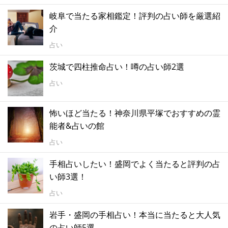
岐阜で当たる家相鑑定！評判の占い師を厳選紹
介
占い
茨城で四柱推命占い！噂の占い師2選
占い
怖いほど当たる！神奈川県平塚でおすすめの霊
能者&占いの館
占い
手相占いしたい！盛岡でよく当たると評判の占
い師3選！
占い
岩手・盛岡の手相占い！本当に当たると大人気
の占い師5選