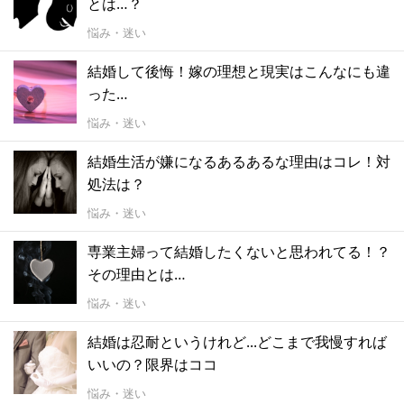
とは…？
悩み・迷い
結婚して後悔！嫁の理想と現実はこんなにも違
った…
悩み・迷い
結婚生活が嫌になるあるあるな理由はコレ！対
処法は？
悩み・迷い
専業主婦って結婚したくないと思われてる！？
その理由とは…
悩み・迷い
結婚は忍耐というけれど...どこまで我慢すれば
いいの？限界はココ
悩み・迷い