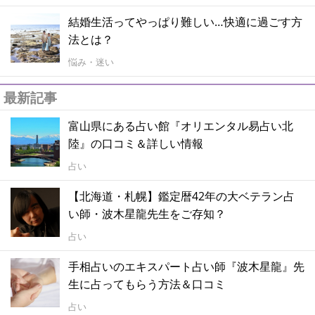
結婚生活ってやっぱり難しい…快適に過ごす方
法とは？
悩み・迷い
最新記事
富山県にある占い館『オリエンタル易占い北
陸』の口コミ＆詳しい情報
占い
【北海道・札幌】鑑定暦42年の大ベテラン占
い師・波木星龍先生をご存知？
占い
手相占いのエキスパート占い師『波木星龍』先
生に占ってもらう方法＆口コミ
占い