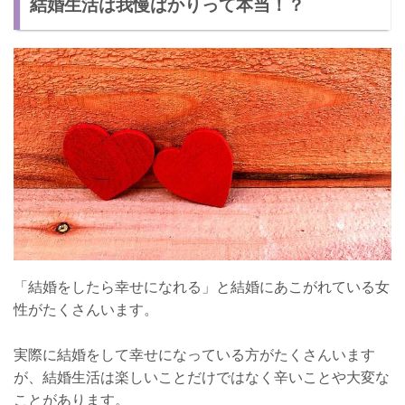
結婚生活は我慢ばかりって本当！？
【女性が結婚生活で我慢していること4】ギャンブルのこと
結婚生活を幸せに過ごす方法 ⑤
結婚生活に我慢は必要！
「結婚をしたら幸せになれる」と結婚にあこがれている女
性がたくさんいます。
実際に結婚をして幸せになっている方がたくさんいます
が、結婚生活は楽しいことだけではなく辛いことや大変な
ことがあります。