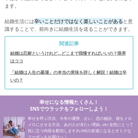
ます。
結婚生活には
辛いことだけではなく楽しいことがある
と意
識することで、前向きに結婚生活を送ることができます。
関連記事
結婚は忍耐というけれど...どこまで我慢すればいいの？限界
はココ
「結婚は人生の墓場」の本当の意味を詳しく解説！結婚は辛
いの？
幸せになる情報たくさん！
SNSでウラッテをフォローしよう！
幸せを呼ぶ方法、今年の運勢、占い、恋の秘訣、彼をメロ
メロにさせる方法、あの人が冷たい理由…etc 女性にとって
役に立つ内容を配信します♪LINEの友達になるとオトクな
クーポンもお届けっ！