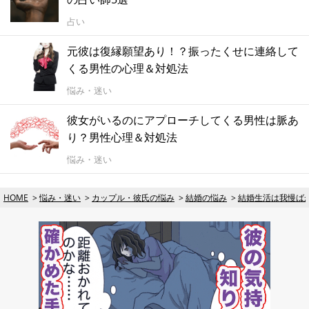
占い
元彼は復縁願望あり！？振ったくせに連絡して
くる男性の心理＆対処法
悩み・迷い
彼女がいるのにアプローチしてくる男性は脈あ
り？男性心理＆対処法
悩み・迷い
HOME
悩み・迷い
カップル・彼氏の悩み
結婚の悩み
結婚生活は我慢ば